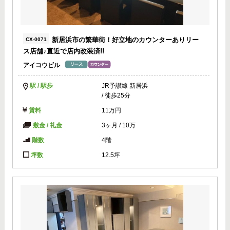
新居浜市の繁華街！好立地のカウンターありリー
CX-0071
ス店舗♪直近で店内改装済!!
アイコウビル
駅 / 駅歩
JR予讃線 新居浜
/ 徒歩25分
賃料
11万円
敷金 / 礼金
3ヶ月
/
10万
階数
4階
坪数
12.5坪