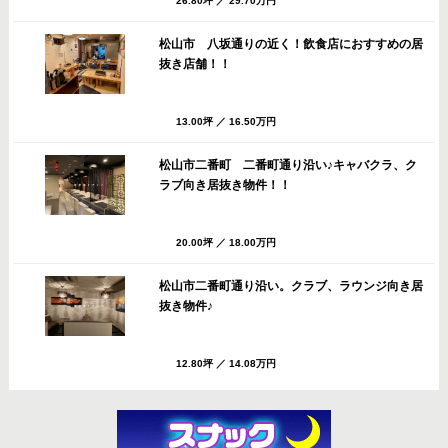
26.80坪
／
29.70万円
松山市 八坂通りの近く！飲食店におすすめの居
抜き店舗！！
13.00坪
／
16.50万円
松山市二番町 二番町通り沿い♪キャバクラ、ク
ラブ向き居抜き物件！！
20.00坪
／
18.00万円
松山市二番町通り沿い。クラブ、ラウンジ向き居
抜き物件♪
12.80坪
／
14.08万円
松山市 八坂通りすぐのバー・スナック向き居抜
き店舗！共益費・ごみ処理費サービス！！