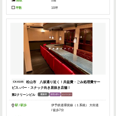
階数
2階
坪数
10坪
松山市 八坂通り近く！共益費・ごみ処理費サー
CX-0105
ビス♪バー・スナック向き居抜き店舗！
第2クリーンビル
駅 / 駅歩
伊予鉄道環状線（１系統） 大街道
/ 徒歩7分