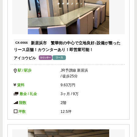
新居浜市 繁華街の中心で立地良好♪設備が整った
CX-0066
リース店舗！カウンターあり！即営業可能！
アイコウビル
駅 / 駅歩
JR予讃線 新居浜
/ 徒歩25分
賃料
9.63万円
敷金 / 礼金
3ヶ月
/
9万
階数
2階
坪数
12.5坪