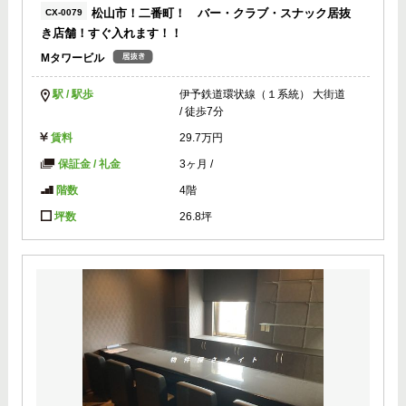
松山市！二番町！ バー・クラブ・スナック居抜
CX-0079
き店舗！すぐ入れます！！
Mタワービル
駅 / 駅歩
伊予鉄道環状線（１系統） 大街道
/ 徒歩7分
賃料
29.7万円
保証金 / 礼金
3ヶ月
/
階数
4階
坪数
26.8坪