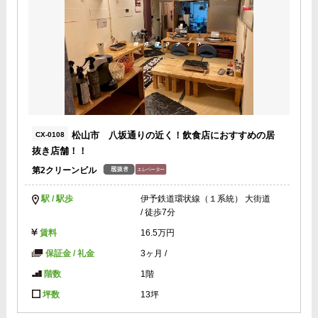
松山市 八坂通りの近く！飲食店におすすめの居
CX-0108
抜き店舗！！
第2クリーンビル
駅 / 駅歩
伊予鉄道環状線（１系統） 大街道
/ 徒歩7分
賃料
16.5万円
保証金 / 礼金
3ヶ月
/
階数
1階
坪数
13坪