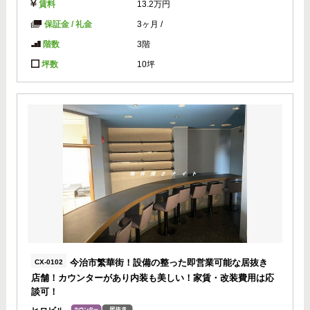
賃料
13.2万円
保証金 / 礼金
3ヶ月
/
階数
3階
坪数
10坪
今治市繁華街！設備の整った即営業可能な居抜き
CX-0102
店舗！カウンターがあり内装も美しい！家賃・改装費用は応
談可！