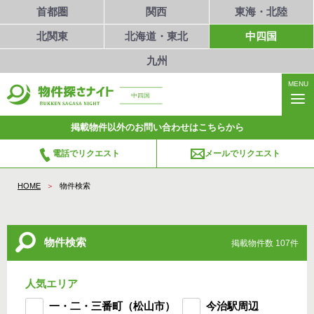
首都圏
関西
東海・北陸
北関東
北海道・東北
中四国
九州
MENU
中四国
掲載物件以外のお問い合わせはこちらから
電話でリクエスト
メールでリクエスト
HOME
物件検索
物件検索
掲載物件数 107件
人気エリア
一・二・三番町（松山市）
今治駅周辺