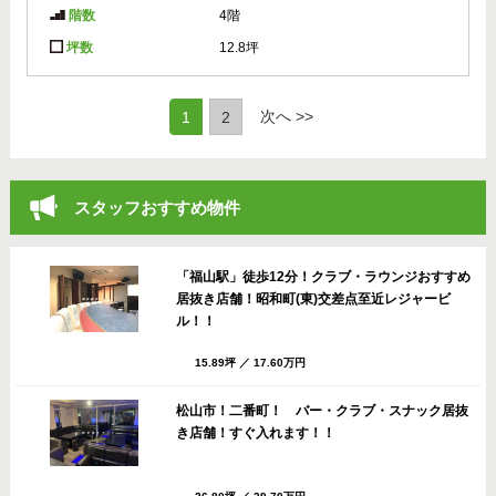
階数
4階
坪数
12.8坪
(current)
次へ >>
1
2
スタッフおすすめ物件
「福山駅」徒歩12分！クラブ・ラウンジおすすめ
居抜き店舗！昭和町(東)交差点至近レジャービ
ル！！
15.89坪
／
17.60万円
松山市！二番町！ バー・クラブ・スナック居抜
き店舗！すぐ入れます！！