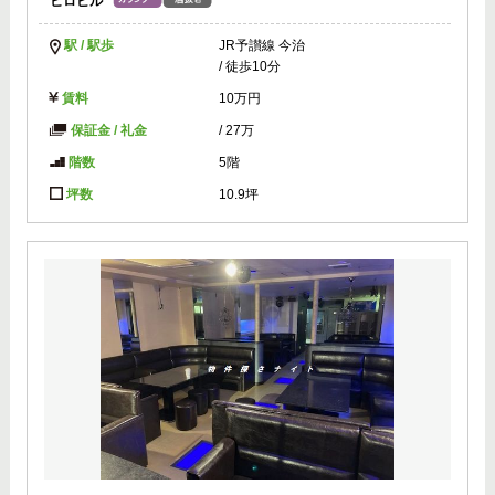
ヒロビル
駅 / 駅歩
JR予讃線 今治
/ 徒歩10分
賃料
10万円
保証金 / 礼金
/
27万
階数
5階
坪数
10.9坪