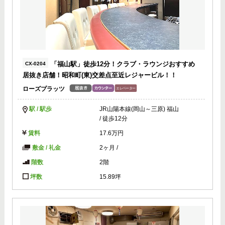
「福山駅」徒歩12分！クラブ・ラウンジおすすめ
CX-0204
居抜き店舗！昭和町(東)交差点至近レジャービル！！
ローズプラッツ
駅 / 駅歩
JR山陽本線(岡山～三原) 福山
/ 徒歩12分
賃料
17.6万円
敷金 / 礼金
2ヶ月
/
階数
2階
坪数
15.89坪