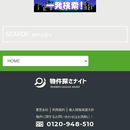
10.00坪
／
13.20万円
松山市 八坂通り近く！共益費・ごみ処理費サー
ビス♪バー・スナック向き居抜き店舗！
物件を探す
10.00坪
／
13.20万円
松山二番町 シンプルかつオシャレなスナック居
抜き物件！
15.00坪
／
14.30万円
松山二番町 スナック居抜き店舗♪カウンターあ
り！綺麗なお店です！！
運営会社
利用規約
個人情報保護方針
16.50坪
／
18.15万円
物件に関するお問い合わせはお気軽に！
0120-948-510
今治市の繁華街の中心部！！立地条件良好！！リ