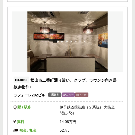
松山市二番町通り沿い。クラブ、ラウンジ向き居
CX-0059
抜き物件♪
ラフォーレ202ビル
駅 / 駅歩
伊予鉄道環状線（２系統） 大街道
/ 徒歩5分
賃料
14.08万円
敷金 / 礼金
52万
/