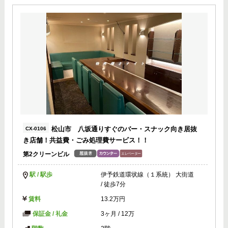
松山市 八坂通りすぐのバー・スナック向き居抜
CX-0106
き店舗！共益費・ごみ処理費サービス！！
第2クリーンビル
駅 / 駅歩
伊予鉄道環状線（１系統） 大街道
/ 徒歩7分
賃料
13.2万円
保証金 / 礼金
3ヶ月
/
12万