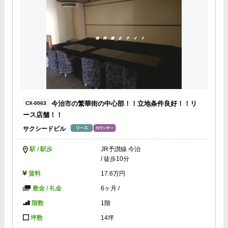
今治市の繁華街の中心部！！立地条件良好！！リ
CX-0063
ース店舗！！
サクシードビル
駅 / 駅歩
JR予讃線 今治
/ 徒歩10分
賃料
17.6万円
敷金 / 礼金
6ヶ月
/
階数
1階
坪数
14坪