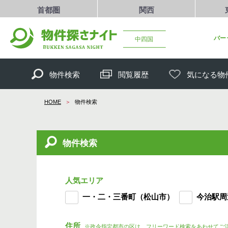
首都圏
関西
バー
中四国
物件検索
閲覧履歴
気になる物
HOME
物件検索
物件検索
人気エリア
一・二・三番町（松山市）
今治駅周
住所
※政令指定都市の区は、フリーワード検索をあわせてご