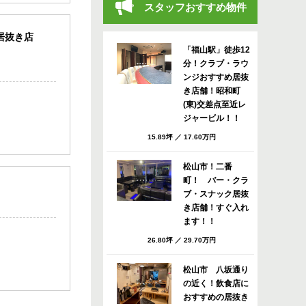
スタッフおすすめ物件
居抜き店
「福山駅」徒歩12
分！クラブ・ラウ
ンジおすすめ居抜
き店舗！昭和町
(東)交差点至近レ
ジャービル！！
15.89坪
／
17.60万円
松山市！二番
町！ バー・クラ
ブ・スナック居抜
き店舗！すぐ入れ
ます！！
26.80坪
／
29.70万円
松山市 八坂通り
の近く！飲食店に
おすすめの居抜き