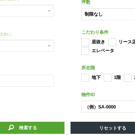
坪数
こだわり条件
ください。
居抜き
リース
エレベータ
所在階
地下
1階
物件ID
検索する