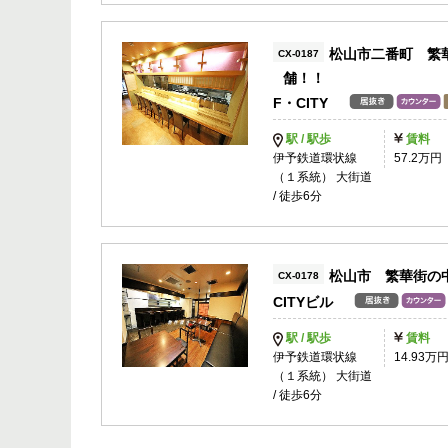
松山市二番町 繁
CX-0187
舗！！
F・CITY
駅 / 駅歩
賃料
伊予鉄道環状線
57.2万円
（１系統） 大街道
/ 徒歩6分
松山市 繁華街の
CX-0178
CITYビル
駅 / 駅歩
賃料
伊予鉄道環状線
14.93万
（１系統） 大街道
/ 徒歩6分