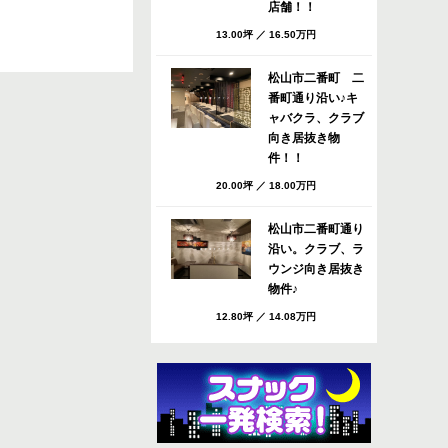
店舗！！
13.00坪
／
16.50万円
松山市二番町 二
番町通り沿い♪キ
ャバクラ、クラブ
向き居抜き物
件！！
20.00坪
／
18.00万円
松山市二番町通り
沿い。クラブ、ラ
ウンジ向き居抜き
物件♪
12.80坪
／
14.08万円
松山市 八坂通り
すぐのバー・スナ
ック向き居抜き店
舗！共益費・ごみ
処理費サービ