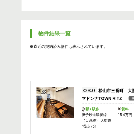
物件結果一覧
※直近の契約済み物件も表示されています。
松山市三番町 大
CX-0188
マドンナTOWN RITZ
駅 / 駅歩
賃料
伊予鉄道環状線
15.4万円
（１系統） 大街道
/ 徒歩7分