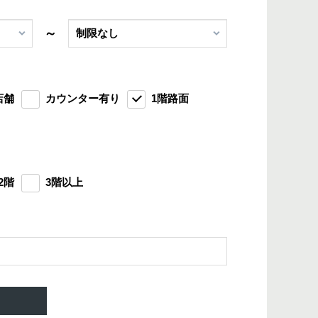
～
店舗
カウンター有り
1階路面
2階
3階以上