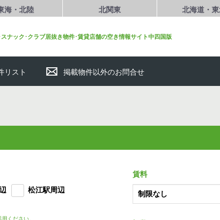
東海・北陸
北関東
北海道・東
･スナック･クラブ居抜き物件･賃貸店舗の空き情報サイト中四国版
件リスト
掲載物件以外のお問合せ
賃料
辺
松江駅周辺
活用ください。