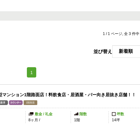
1 / 1 ページ, 全 3 件
並び替え
(current)
1
型マンション1階路面店！料飲食店・居酒屋・バー向き居抜き店舗！！
敷金 / 礼金
階数
坪数
8ヶ月
/
1階
14坪