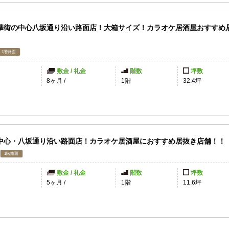
華街の中心八坂通り沿い路面店！大箱サイズ！カラオケ居酒屋おすすめ
敷金 / 礼金
階数
坪数
8ヶ月
/
1階
32.4坪
中心・八坂通り沿い路面店！カラオケ居酒屋におすすめ居抜き店舗！！
敷金 / 礼金
階数
坪数
円
5ヶ月
/
1階
11.6坪