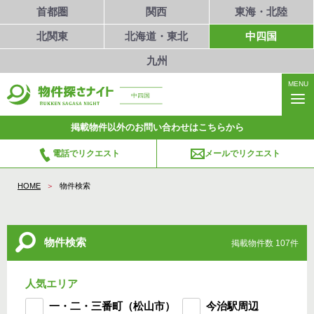
首都圏
関西
東海・北陸
北関東
北海道・東北
中四国
九州
MENU
中四国
掲載物件以外のお問い合わせはこちらから
電話でリクエスト
メールでリクエスト
HOME
物件検索
物件検索
掲載物件数 107件
人気エリア
一・二・三番町（松山市）
今治駅周辺