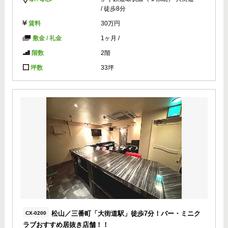
/ 徒歩8分
賃料
30万円
敷金 / 礼金
1ヶ月
/
階数
2階
坪数
33坪
松山／三番町「大街道駅」徒歩7分！バー・ミニク
CX-0200
ラブおすすめ居抜き店舗！！