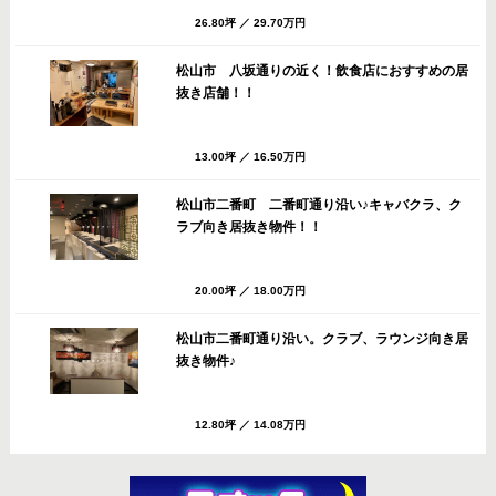
26.80坪
／
29.70万円
松山市 八坂通りの近く！飲食店におすすめの居
抜き店舗！！
13.00坪
／
16.50万円
松山市二番町 二番町通り沿い♪キャバクラ、ク
ラブ向き居抜き物件！！
20.00坪
／
18.00万円
松山市二番町通り沿い。クラブ、ラウンジ向き居
抜き物件♪
12.80坪
／
14.08万円
松山市 八坂通りすぐのバー・スナック向き居抜
き店舗！共益費・ごみ処理費サービス！！