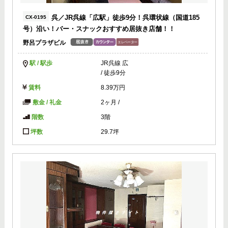
呉／JR呉線「広駅」徒歩9分！呉環状線（国道185
CX-0195
号）沿い！バー・スナックおすすめ居抜き店舗！！
野呂プラザビル
駅 / 駅歩
JR呉線 広
/ 徒歩9分
賃料
8.39万円
敷金 / 礼金
2ヶ月
/
階数
3階
坪数
29.7坪