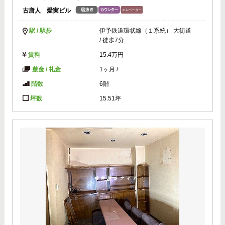
古唐人 愛実ビル
駅 / 駅歩
伊予鉄道環状線（１系統） 大街道
/ 徒歩7分
賃料
15.4万円
敷金 / 礼金
1ヶ月
/
階数
6階
坪数
15.51坪