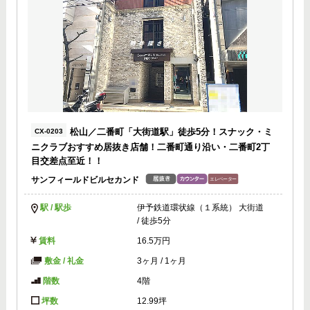
松山／二番町「大街道駅」徒歩5分！スナック・ミ
CX-0203
ニクラブおすすめ居抜き店舗！二番町通り沿い・二番町2丁
目交差点至近！！
サンフィールドビルセカンド
駅 / 駅歩
伊予鉄道環状線（１系統） 大街道
/ 徒歩5分
賃料
16.5万円
敷金 / 礼金
3ヶ月
/
1ヶ月
階数
4階
坪数
12.99坪