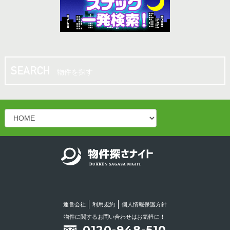
10.00坪
／
13.20万円
松山市 八坂通り近く！共益費・ごみ処理費サー
ビス♪バー・スナック向き居抜き店舗！
物件を探す
10.00坪
／
13.20万円
松山二番町 シンプルかつオシャレなスナック居
抜き物件！
15.00坪
／
14.30万円
松山二番町 スナック居抜き店舗♪カウンターあ
り！綺麗なお店です！！
運営会社
利用規約
個人情報保護方針
16.50坪
／
18.15万円
物件に関するお問い合わせはお気軽に！
0120-948-510