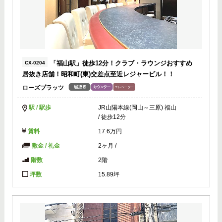
「福山駅」徒歩12分！クラブ・ラウンジおすすめ
CX-0204
居抜き店舗！昭和町(東)交差点至近レジャービル！！
ローズプラッツ
駅 / 駅歩
JR山陽本線(岡山～三原) 福山
/ 徒歩12分
賃料
17.6万円
敷金 / 礼金
2ヶ月
/
階数
2階
坪数
15.89坪