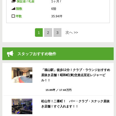
保証金 / 礼金
1ヶ月
/
階数
6階
坪数
35.94坪
(current)
次へ >>
1
2
3
スタッフおすすめ物件
「福山駅」徒歩12分！クラブ・ラウンジおすすめ
居抜き店舗！昭和町(東)交差点至近レジャービ
ル！！
15.89坪
／
17.60万円
松山市！二番町！ バー・クラブ・スナック居抜
き店舗！すぐ入れます！！