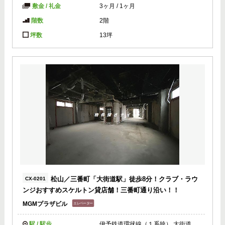
敷金 / 礼金
3ヶ月
/
1ヶ月
階数
2階
坪数
13坪
松山／三番町「大街道駅」徒歩8分！クラブ・ラウ
CX-0201
ンジおすすめスケルトン貸店舗！三番町通り沿い！！
MGMプラザビル
駅 / 駅歩
伊予鉄道環状線（１系統） 大街道