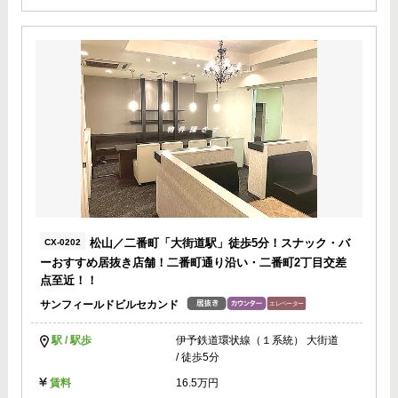
松山／二番町「大街道駅」徒歩5分！スナック・バ
CX-0202
ーおすすめ居抜き店舗！二番町通り沿い・二番町2丁目交差
点至近！！
サンフィールドビルセカンド
駅 / 駅歩
伊予鉄道環状線（１系統） 大街道
/ 徒歩5分
賃料
16.5万円