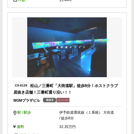
坪数
13.44坪
松山／三番町「大街道駅」徒歩8分！ホストクラブ
CX-0129
居抜き店舗！三番町通り沿い！！
MGMプラザビル
駅 / 駅歩
伊予鉄道環状線（１系統） 大街道
/ 徒歩8分
賃料
32.35万円