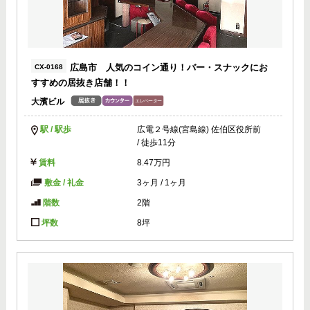
広島市 人気のコイン通り！バー・スナックにお
CX-0168
すすめの居抜き店舗！！
大濱ビル
駅 / 駅歩
広電２号線(宮島線) 佐伯区役所前
/ 徒歩11分
賃料
8.47万円
敷金 / 礼金
3ヶ月
/
1ヶ月
階数
2階
坪数
8坪