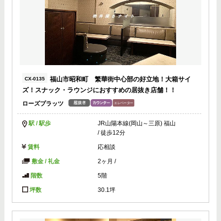
福山市昭和町 繁華街中心部の好立地！大箱サイ
CX-0135
ズ！スナック・ラウンジにおすすめの居抜き店舗！！
ローズプラッツ
駅 / 駅歩
JR山陽本線(岡山～三原) 福山
/ 徒歩12分
賃料
応相談
敷金 / 礼金
2ヶ月
/
階数
5階
坪数
30.1坪