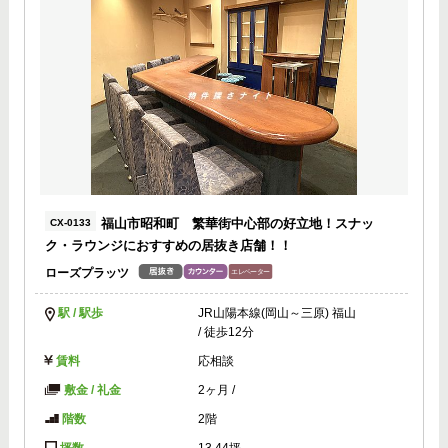
福山市昭和町 繁華街中心部の好立地！スナッ
CX-0133
ク・ラウンジにおすすめの居抜き店舗！！
ローズプラッツ
駅 / 駅歩
JR山陽本線(岡山～三原) 福山
/ 徒歩12分
賃料
応相談
敷金 / 礼金
2ヶ月
/
階数
2階