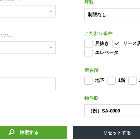
坪数
こだわり条件
ください。
居抜き
リース
エレベータ
所在階
地下
1階
物件ID
検索する