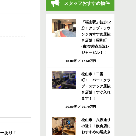
スタッフおすすめ物件
「福山駅」徒歩12
分！クラブ・ラウ
ンジおすすめ居抜
き店舗！昭和町
(東)交差点至近レ
ジャービル！！
15.89坪
／
17.60万円
松山市！二番
町！ バー・クラ
ブ・スナック居抜
き店舗！すぐ入れ
ます！！
26.80坪
／
29.70万円
松山市 八坂通り
の近く！飲食店に
おすすめの居抜き
ターあり！