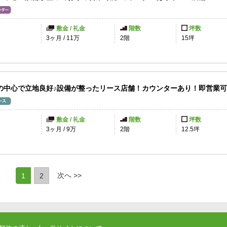
敷金 / 礼金
階数
坪数
円
3ヶ月
/
11万
2階
15坪
の中心で立地良好♪設備が整ったリース店舗！カウンターあり！即営業
敷金 / 礼金
階数
坪数
3ヶ月
/
9万
2階
12.5坪
(current)
次へ >>
1
2