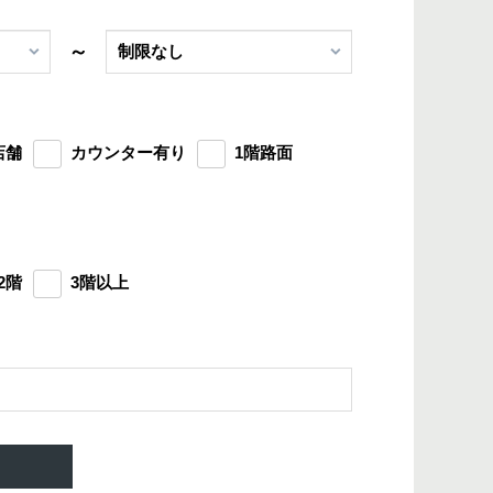
～
店舗
カウンター有り
1階路面
2階
3階以上