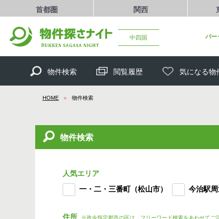
首都圏
関西
バー
中四国
物件検索
閲覧履歴
気になる物
HOME
物件検索
物件検索
人気エリア
一・二・三番町（松山市）
今治駅周
住所
※政令指定都市の区は、フリーワード検索をあわせてご