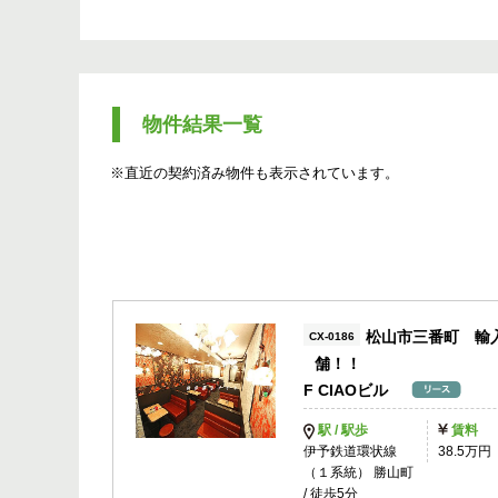
物件結果一覧
※直近の契約済み物件も表示されています。
松山市三番町 輸
CX-0186
舗！！
F CIAOビル
駅 / 駅歩
賃料
伊予鉄道環状線
38.5万円
（１系統） 勝山町
/ 徒歩5分