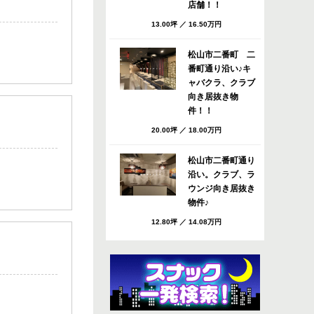
店舗！！
13.00坪
／
16.50万円
松山市二番町 二
番町通り沿い♪キ
ャバクラ、クラブ
向き居抜き物
件！！
20.00坪
／
18.00万円
松山市二番町通り
沿い。クラブ、ラ
ウンジ向き居抜き
物件♪
12.80坪
／
14.08万円
松山市 八坂通り
すぐのバー・スナ
ック向き居抜き店
舗！共益費・ごみ
処理費サービ