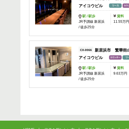
アイコウビル
駅 / 駅歩
賃料
JR予讃線 新居浜
11.55万
/ 徒歩25分
新居浜市 繁華街
CX-0066
アイコウビル
駅 / 駅歩
賃料
JR予讃線 新居浜
9.63万円
/ 徒歩25分