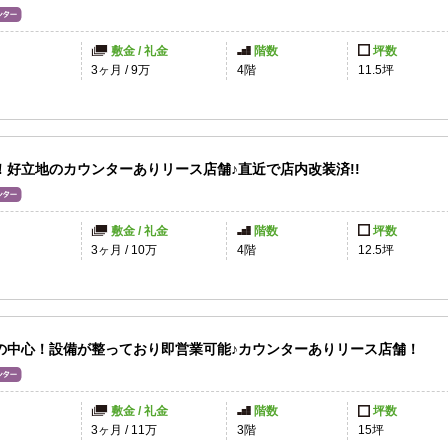
敷金 / 礼金
階数
坪数
円
3ヶ月
/
9万
4階
11.5坪
！好立地のカウンターありリース店舗♪直近で店内改装済!!
敷金 / 礼金
階数
坪数
3ヶ月
/
10万
4階
12.5坪
の中心！設備が整っており即営業可能♪カウンターありリース店舗！
敷金 / 礼金
階数
坪数
円
3ヶ月
/
11万
3階
15坪