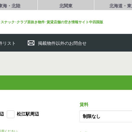
東海・北陸
北関東
北海道・東
･スナック･クラブ居抜き物件･賃貸店舗の空き情報サイト中四国版
件リスト
掲載物件以外のお問合せ
賃料
辺
松江駅周辺
活用ください。