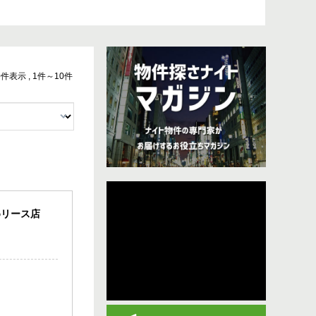
10件表示 , 1件～10件
めリース店