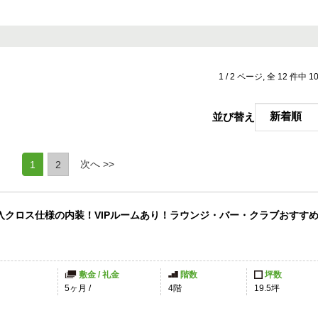
1 / 2 ページ, 全 12 件中 
並び替え
(current)
次へ >>
1
2
入クロス仕様の内装！VIPルームあり！ラウンジ・バー・クラブおすす
敷金 / 礼金
階数
坪数
5ヶ月
/
4階
19.5坪