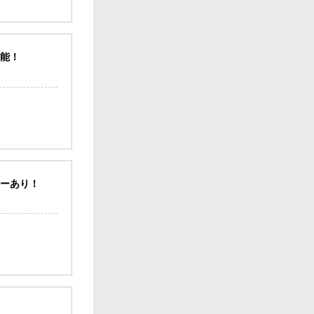
ス！！
10.00坪
／
13.20万円
可能！
松山市 八坂通り
近く！共益費・ご
み処理費サービス
♪バー・スナック
向き居抜き店
舗！
10.00坪
／
13.20万円
松山二番町 シン
ターあり！
プルかつオシャレ
なスナック居抜き
物件！
15.00坪
／
14.30万円
松山二番町 スナ
ック居抜き店舗♪
カウンターあり！
綺麗なお店で