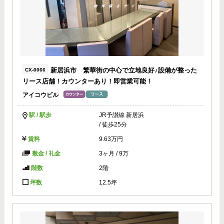
新居浜市 繁華街の中心で立地良好♪設備が整った
CX-0066
リース店舗！カウンターあり！即営業可能！
アイコウビル
駅 / 駅歩
JR予讃線 新居浜
/ 徒歩25分
賃料
9.63万円
敷金 / 礼金
3ヶ月
/
9万
階数
2階
坪数
12.5坪