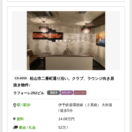
松山市二番町通り沿い。クラブ、ラウンジ向き居
CX-0059
抜き物件♪
ラフォーレ202ビル
駅 / 駅歩
伊予鉄道環状線（２系統） 大街道
/ 徒歩5分
賃料
14.08万円
敷金 / 礼金
52万
/