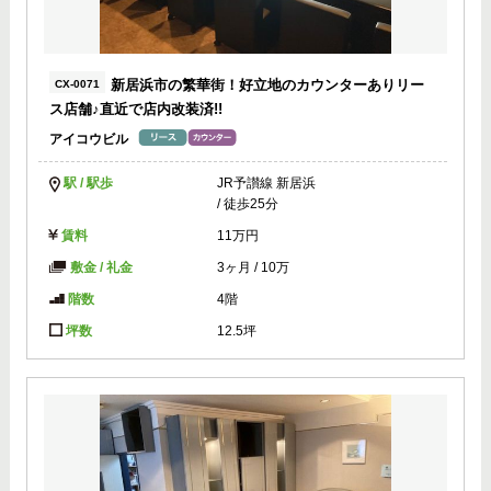
新居浜市の繁華街！好立地のカウンターありリー
CX-0071
ス店舗♪直近で店内改装済!!
アイコウビル
駅 / 駅歩
JR予讃線 新居浜
/ 徒歩25分
賃料
11万円
敷金 / 礼金
3ヶ月
/
10万
階数
4階
坪数
12.5坪