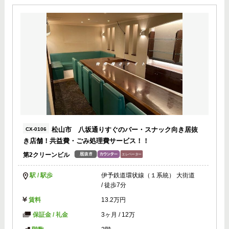
松山市 八坂通りすぐのバー・スナック向き居抜
CX-0106
き店舗！共益費・ごみ処理費サービス！！
第2クリーンビル
駅 / 駅歩
伊予鉄道環状線（１系統） 大街道
/ 徒歩7分
賃料
13.2万円
保証金 / 礼金
3ヶ月
/
12万