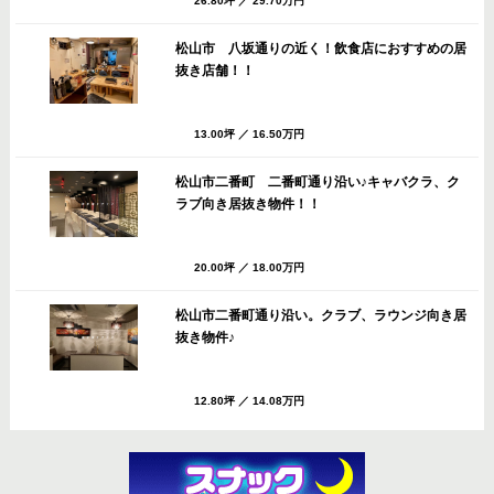
26.80坪
／
29.70万円
松山市 八坂通りの近く！飲食店におすすめの居
抜き店舗！！
13.00坪
／
16.50万円
松山市二番町 二番町通り沿い♪キャバクラ、ク
ラブ向き居抜き物件！！
20.00坪
／
18.00万円
松山市二番町通り沿い。クラブ、ラウンジ向き居
抜き物件♪
12.80坪
／
14.08万円
松山市 八坂通りすぐのバー・スナック向き居抜
き店舗！共益費・ごみ処理費サービス！！