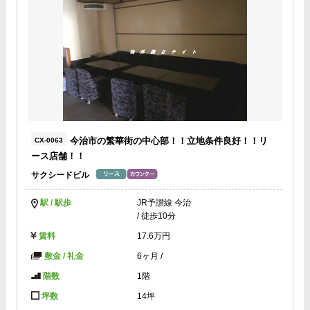
今治市の繁華街の中心部！！立地条件良好！！リ
CX-0063
ース店舗！！
サクシードビル
駅 / 駅歩
JR予讃線 今治
/ 徒歩10分
賃料
17.6万円
敷金 / 礼金
6ヶ月
/
階数
1階
坪数
14坪