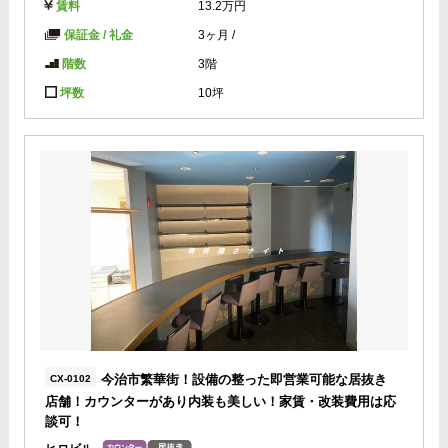
賃料
13.2万円
保証金 / 礼金
3ヶ月
/
階数
3階
坪数
10坪
今治市繁華街！設備の整った即営業可能な居抜き
CX-0102
店舗！カウンターがあり内装も美しい！家賃・改装費用は応
談可！