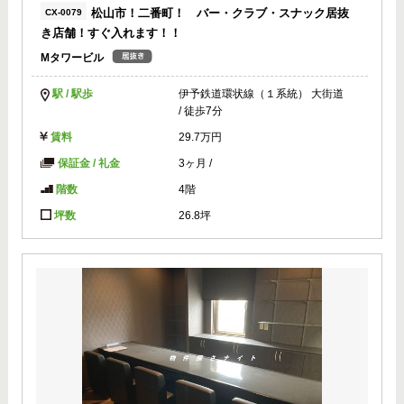
松山市！二番町！ バー・クラブ・スナック居抜
CX-0079
き店舗！すぐ入れます！！
Mタワービル
駅 / 駅歩
伊予鉄道環状線（１系統） 大街道
/ 徒歩7分
賃料
29.7万円
保証金 / 礼金
3ヶ月
/
階数
4階
坪数
26.8坪