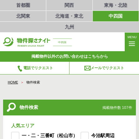
首都圏
関西
東海・北陸
北関東
北海道・東北
中四国
九州
MENU
中四国
掲載物件以外のお問い合わせはこちらから
電話でリクエスト
メールでリクエスト
HOME
物件検索
物件検索
掲載物件数 107件
人気エリア
一・二・三番町（松山市）
今治駅周辺