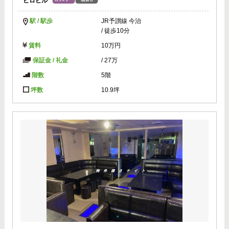
ヒロビル
駅 / 駅歩
JR予讃線 今治
/ 徒歩10分
賃料
10万円
保証金 / 礼金
/
27万
階数
5階
坪数
10.9坪