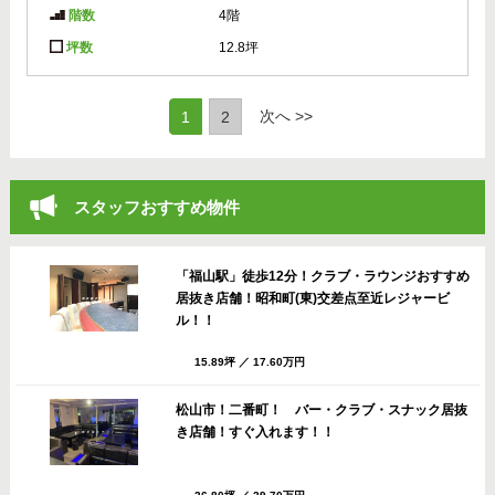
階数
4階
坪数
12.8坪
(current)
次へ >>
1
2
スタッフおすすめ物件
「福山駅」徒歩12分！クラブ・ラウンジおすすめ
居抜き店舗！昭和町(東)交差点至近レジャービ
ル！！
15.89坪
／
17.60万円
松山市！二番町！ バー・クラブ・スナック居抜
き店舗！すぐ入れます！！