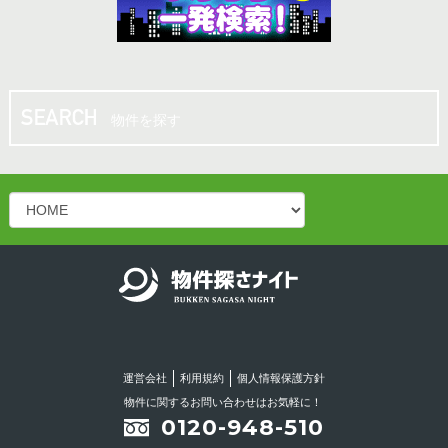
10.00坪
／
13.20万円
松山市 八坂通り近く！共益費・ごみ処理費サー
ビス♪バー・スナック向き居抜き店舗！
物件を探す
10.00坪
／
13.20万円
松山二番町 シンプルかつオシャレなスナック居
抜き物件！
15.00坪
／
14.30万円
松山二番町 スナック居抜き店舗♪カウンターあ
り！綺麗なお店です！！
運営会社
利用規約
個人情報保護方針
16.50坪
／
18.15万円
物件に関するお問い合わせはお気軽に！
0120-948-510
今治市の繁華街の中心部！！立地条件良好！！リ