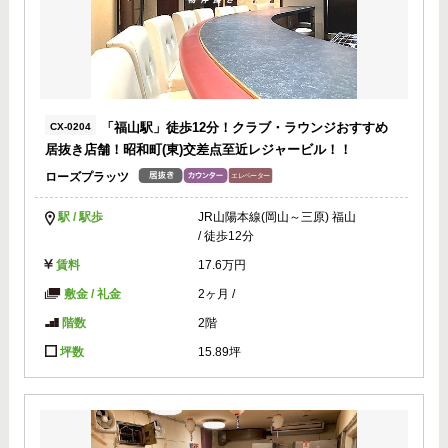
「福山駅」徒歩12分！クラブ・ラウンジおすすめ
CX-0204
居抜き店舗！昭和町(東)交差点至近レジャービル！！
ローズプラッツ
駅 / 駅歩
JR山陽本線(岡山～三原) 福山
/ 徒歩12分
賃料
17.6万円
敷金 / 礼金
2ヶ月
/
階数
2階
坪数
15.89坪