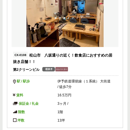
松山市 八坂通りの近く！飲食店におすすめの居
CX-0108
抜き店舗！！
第2クリーンビル
駅 / 駅歩
伊予鉄道環状線（１系統） 大街道
/ 徒歩7分
賃料
16.5万円
保証金 / 礼金
3ヶ月
/
階数
1階
坪数
13坪