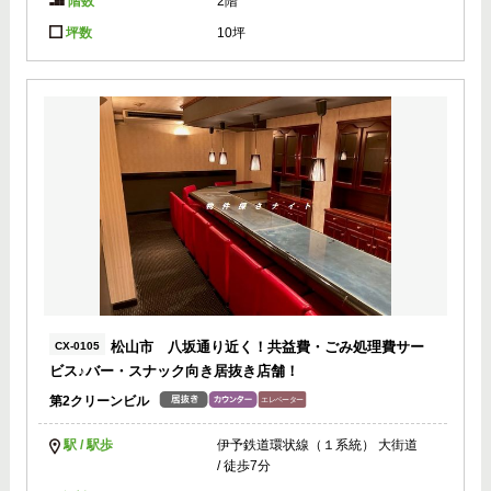
階数
2階
坪数
10坪
松山市 八坂通り近く！共益費・ごみ処理費サー
CX-0105
ビス♪バー・スナック向き居抜き店舗！
第2クリーンビル
駅 / 駅歩
伊予鉄道環状線（１系統） 大街道
/ 徒歩7分