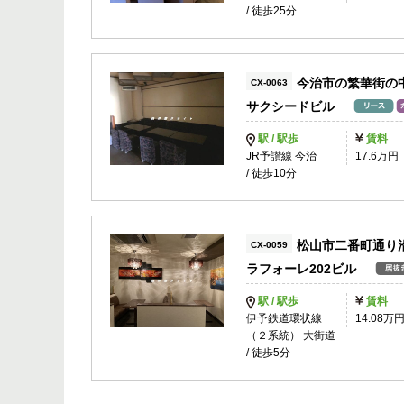
/ 徒歩25分
今治市の繁華街の
CX-0063
サクシードビル
駅 / 駅歩
賃料
JR予讃線 今治
17.6万円
/ 徒歩10分
松山市二番町通り
CX-0059
ラフォーレ202ビル
駅 / 駅歩
賃料
伊予鉄道環状線
14.08万
（２系統） 大街道
/ 徒歩5分