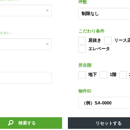
坪数
こだわり条件
ください。
居抜き
リース
エレベータ
所在階
地下
1階
物件ID
検索する