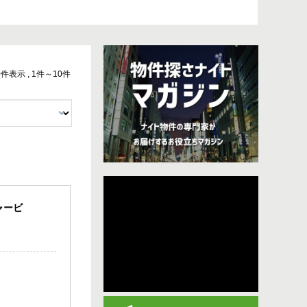
10件表示 , 1件～10件
ャービ