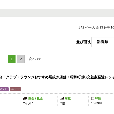
1 / 2 ページ, 全 13 件中 
並び替え
(current)
次へ >>
1
2
2分！クラブ・ラウンジおすすめ居抜き店舗！昭和町(東)交差点至近レジ
敷金 / 礼金
階数
坪数
2ヶ月
/
2階
15.89坪