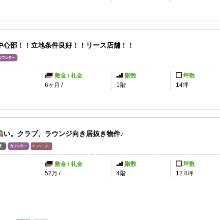
中心部！！立地条件良好！！リース店舗！！
敷金 / 礼金
階数
坪数
6ヶ月
/
1階
14坪
沿い。クラブ、ラウンジ向き居抜き物件♪
敷金 / 礼金
階数
坪数
円
52万
/
4階
12.8坪