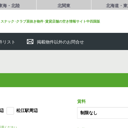
東海・北陸
北関東
北海道・東
･スナック･クラブ居抜き物件･賃貸店舗の空き情報サイト中四国版
件リスト
掲載物件以外のお問合せ
賃料
辺
松江駅周辺
活用ください。