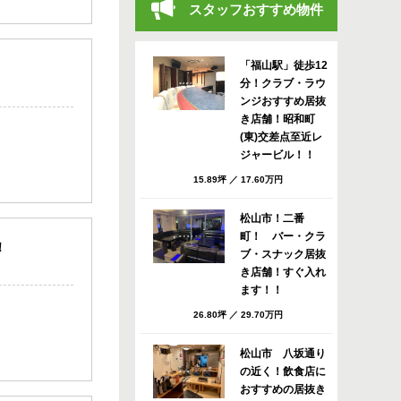
スタッフおすすめ物件
「福山駅」徒歩12
分！クラブ・ラウ
ンジおすすめ居抜
き店舗！昭和町
(東)交差点至近レ
ジャービル！！
15.89坪
／
17.60万円
松山市！二番
町！ バー・クラ
！
ブ・スナック居抜
き店舗！すぐ入れ
ます！！
26.80坪
／
29.70万円
松山市 八坂通り
の近く！飲食店に
おすすめの居抜き