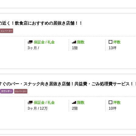
の近く！飲食店におすすめの居抜き店舗！！
保証金 / 礼金
階数
坪数
3ヶ月
/
1階
13坪
すぐのバー・スナック向き居抜き店舗！共益費・ごみ処理費サービス！
保証金 / 礼金
階数
坪数
3ヶ月
/
12万
2階
10坪