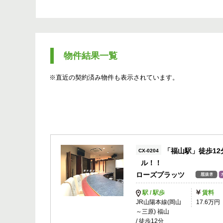
物件結果一覧
※直近の契約済み物件も表示されています。
「福山駅」徒歩1
CX-0204
ル！！
ローズプラッツ
駅 / 駅歩
賃料
JR山陽本線(岡山
17.6万円
～三原) 福山
/ 徒歩12分