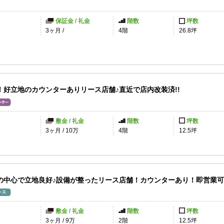
保証金 / 礼金
階数
坪数
3ヶ月
/
4階
26.8坪
！好立地のカウンターありリース店舗♪直近で店内改装済!!
敷金 / 礼金
階数
坪数
3ヶ月
/
10万
4階
12.5坪
の中心で立地良好♪設備が整ったリース店舗！カウンターあり！即営業
敷金 / 礼金
階数
坪数
3ヶ月
/
9万
2階
12.5坪