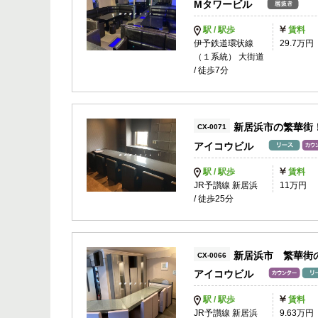
Mタワービル
駅 / 駅歩
賃料
伊予鉄道環状線
29.7万円
（１系統） 大街道
/ 徒歩7分
新居浜市の繁華街
CX-0071
アイコウビル
駅 / 駅歩
賃料
JR予讃線 新居浜
11万円
/ 徒歩25分
新居浜市 繁華街
CX-0066
アイコウビル
駅 / 駅歩
賃料
JR予讃線 新居浜
9.63万円