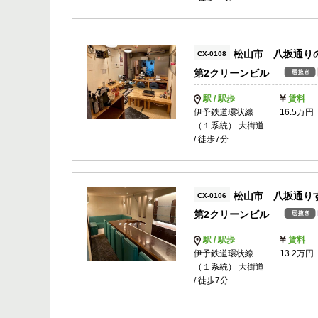
松山市 八坂通り
CX-0108
第2クリーンビル
駅 / 駅歩
賃料
伊予鉄道環状線
16.5万円
（１系統） 大街道
/ 徒歩7分
松山市 八坂通り
CX-0106
第2クリーンビル
駅 / 駅歩
賃料
伊予鉄道環状線
13.2万円
（１系統） 大街道
/ 徒歩7分