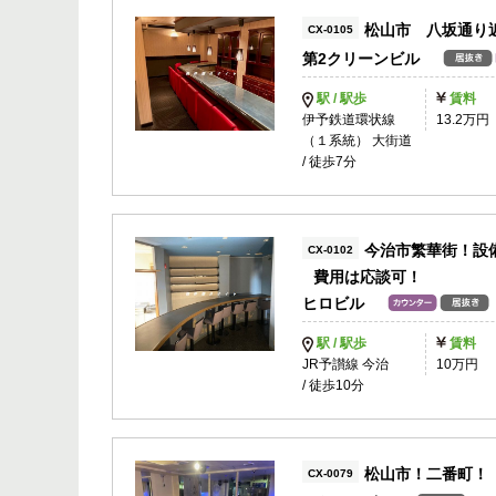
松山市 八坂通り
CX-0105
第2クリーンビル
駅 / 駅歩
賃料
伊予鉄道環状線
13.2万円
（１系統） 大街道
/ 徒歩7分
今治市繁華街！設
CX-0102
費用は応談可！
ヒロビル
駅 / 駅歩
賃料
JR予讃線 今治
10万円
/ 徒歩10分
松山市！二番町！
CX-0079