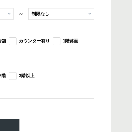
～
店舗
カウンター有り
1階路面
2階
3階以上