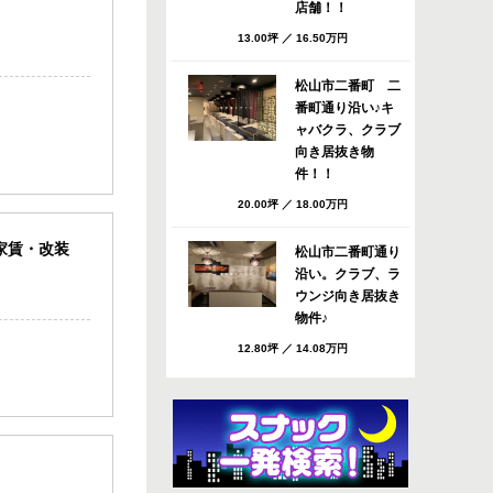
店舗！！
13.00坪
／
16.50万円
松山市二番町 二
番町通り沿い♪キ
ャバクラ、クラブ
向き居抜き物
件！！
20.00坪
／
18.00万円
家賃・改装
松山市二番町通り
沿い。クラブ、ラ
ウンジ向き居抜き
物件♪
12.80坪
／
14.08万円
松山市 八坂通り
すぐのバー・スナ
ック向き居抜き店
舗！共益費・ごみ
処理費サービ