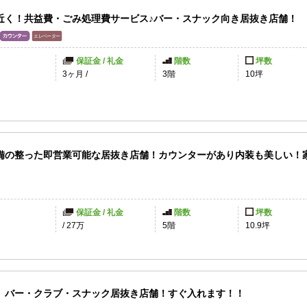
近く！共益費・ごみ処理費サービス♪バー・スナック向き居抜き店舗！
保証金 / 礼金
階数
坪数
3ヶ月
/
3階
10坪
備の整った即営業可能な居抜き店舗！カウンターがあり内装も美しい！
保証金 / 礼金
階数
坪数
/
27万
5階
10.9坪
 バー・クラブ・スナック居抜き店舗！すぐ入れます！！