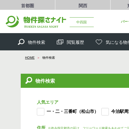
首都圏
関西
バー
中四国
物件検索
閲覧履歴
気になる物
HOME
物件検索
物件検索
人気エリア
一・二・三番町（松山市）
今治駅周
住所
※政令指定都市の区は、フリーワード検索をあわせてご