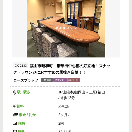
福山市昭和町 繁華街中心部の好立地！スナッ
CX-0133
ク・ラウンジにおすすめの居抜き店舗！！
ローズプラッツ
駅 / 駅歩
JR山陽本線(岡山～三原) 福山
/ 徒歩12分
賃料
応相談
敷金 / 礼金
2ヶ月
/
階数
2階