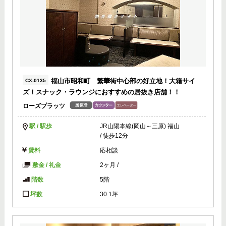
福山市昭和町 繁華街中心部の好立地！大箱サイ
CX-0135
ズ！スナック・ラウンジにおすすめの居抜き店舗！！
ローズプラッツ
駅 / 駅歩
JR山陽本線(岡山～三原) 福山
/ 徒歩12分
賃料
応相談
敷金 / 礼金
2ヶ月
/
階数
5階
坪数
30.1坪