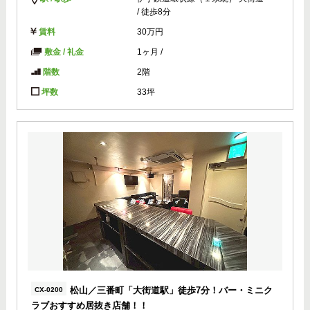
/ 徒歩8分
賃料
30万円
敷金 / 礼金
1ヶ月
/
階数
2階
坪数
33坪
松山／三番町「大街道駅」徒歩7分！バー・ミニク
CX-0200
ラブおすすめ居抜き店舗！！