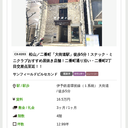
松山／二番町「大街道駅」徒歩5分！スナック・ミ
CX-0203
ニクラブおすすめ居抜き店舗！二番町通り沿い・二番町2丁
目交差点至近！！
サンフィールドビルセカンド
駅 / 駅歩
伊予鉄道環状線（１系統） 大街道
/ 徒歩5分
賃料
16.5万円
敷金 / 礼金
3ヶ月
/
1ヶ月
階数
4階
坪数
12.99坪