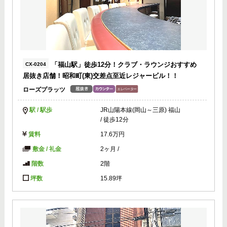
「福山駅」徒歩12分！クラブ・ラウンジおすすめ
CX-0204
居抜き店舗！昭和町(東)交差点至近レジャービル！！
ローズプラッツ
駅 / 駅歩
JR山陽本線(岡山～三原) 福山
/ 徒歩12分
賃料
17.6万円
敷金 / 礼金
2ヶ月
/
階数
2階
坪数
15.89坪