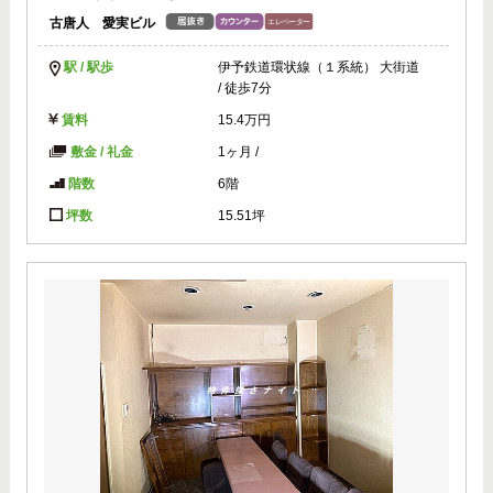
古唐人 愛実ビル
駅 / 駅歩
伊予鉄道環状線（１系統） 大街道
/ 徒歩7分
賃料
15.4万円
敷金 / 礼金
1ヶ月
/
階数
6階
坪数
15.51坪