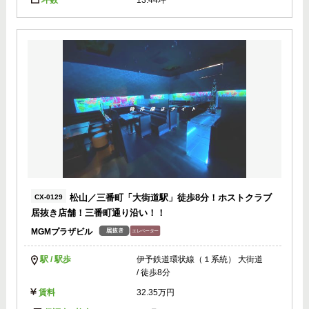
坪数
13.44坪
松山／三番町「大街道駅」徒歩8分！ホストクラブ
CX-0129
居抜き店舗！三番町通り沿い！！
MGMプラザビル
駅 / 駅歩
伊予鉄道環状線（１系統） 大街道
/ 徒歩8分
賃料
32.35万円