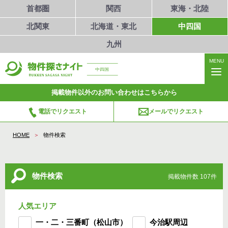
首都圏
関西
東海・北陸
北関東
北海道・東北
中四国
九州
MENU
中四国
掲載物件以外のお問い合わせはこちらから
電話でリクエスト
メールでリクエスト
HOME
物件検索
物件検索
掲載物件数 107件
人気エリア
一・二・三番町（松山市）
今治駅周辺