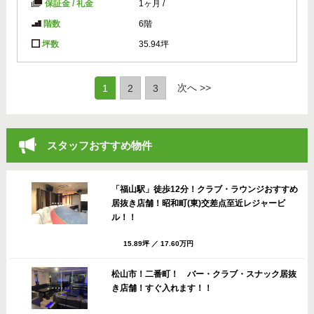
保証金 / 礼金
1ヶ月
/
階数
6階
坪数
35.94坪
(current)
次へ >>
1
2
3
スタッフおすすめ物件
「福山駅」徒歩12分！クラブ・ラウンジおすすめ
居抜き店舗！昭和町(東)交差点至近レジャービ
ル！！
15.89坪
／
17.60万円
松山市！二番町！ バー・クラブ・スナック居抜
き店舗！すぐ入れます！！