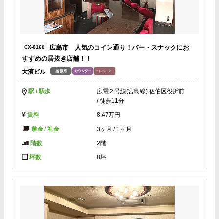
広島市 人気のコイン通り！バー・スナックにお
CX-0168
すすめの居抜き店舗！！
大濱ビル
駅 / 駅歩
広電２号線(宮島線) 佐伯区役所前
/ 徒歩11分
賃料
8.47万円
敷金 / 礼金
3ヶ月
/
1ヶ月
階数
2階
坪数
8坪