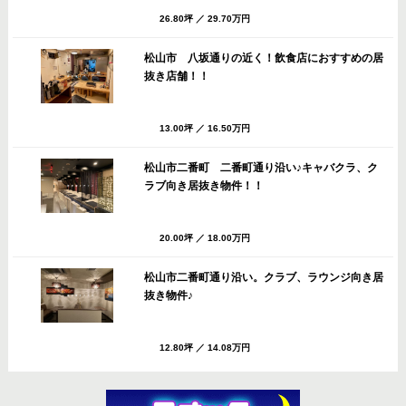
26.80坪
／
29.70万円
松山市 八坂通りの近く！飲食店におすすめの居
抜き店舗！！
13.00坪
／
16.50万円
松山市二番町 二番町通り沿い♪キャバクラ、ク
ラブ向き居抜き物件！！
20.00坪
／
18.00万円
松山市二番町通り沿い。クラブ、ラウンジ向き居
抜き物件♪
12.80坪
／
14.08万円
松山市 八坂通りすぐのバー・スナック向き居抜
き店舗！共益費・ごみ処理費サービス！！