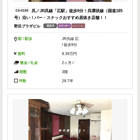
呉／JR呉線「広駅」徒歩9分！呉環状線（国道185
CX-0195
号）沿い！バー・スナックおすすめ居抜き店舗！！
野呂プラザビル
駅 / 駅歩
JR呉線 広
/ 徒歩9分
賃料
8.39万円
敷金 / 礼金
2ヶ月
/
階数
3階
坪数
29.7坪