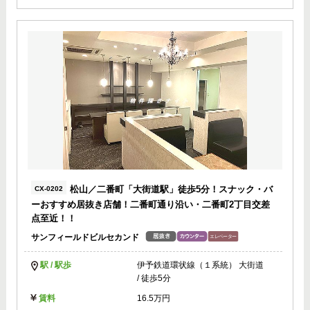
松山／二番町「大街道駅」徒歩5分！スナック・バ
CX-0202
ーおすすめ居抜き店舗！二番町通り沿い・二番町2丁目交差
点至近！！
サンフィールドビルセカンド
駅 / 駅歩
伊予鉄道環状線（１系統） 大街道
/ 徒歩5分
賃料
16.5万円