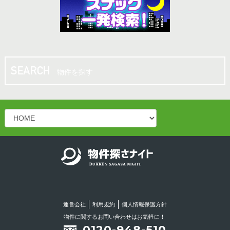
10.00坪
／
13.20万円
松山市 八坂通り近く！共益費・ごみ処理費サー
ビス♪バー・スナック向き居抜き店舗！
物件を探す
10.00坪
／
13.20万円
松山二番町 シンプルかつオシャレなスナック居
抜き物件！
15.00坪
／
14.30万円
松山二番町 スナック居抜き店舗♪カウンターあ
り！綺麗なお店です！！
運営会社
利用規約
個人情報保護方針
16.50坪
／
18.15万円
物件に関するお問い合わせはお気軽に！
0120-948-510