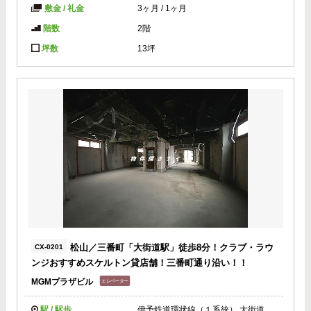
敷金 / 礼金
3ヶ月
/
1ヶ月
階数
2階
坪数
13坪
松山／三番町「大街道駅」徒歩8分！クラブ・ラウ
CX-0201
ンジおすすめスケルトン貸店舗！三番町通り沿い！！
MGMプラザビル
駅 / 駅歩
伊予鉄道環状線（１系統） 大街道