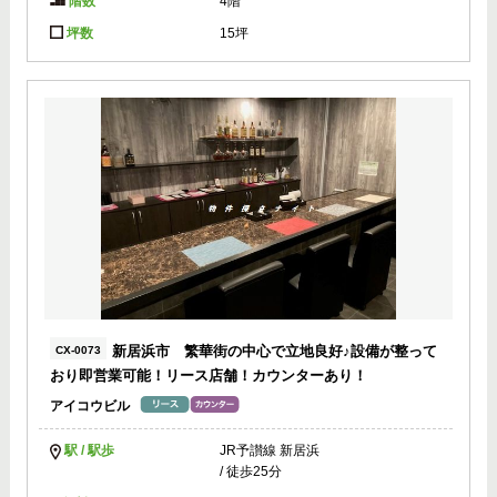
階数
4階
坪数
15坪
新居浜市 繁華街の中心で立地良好♪設備が整って
CX-0073
おり即営業可能！リース店舗！カウンターあり！
アイコウビル
駅 / 駅歩
JR予讃線 新居浜
/ 徒歩25分