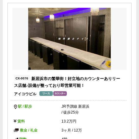
新居浜市の繁華街！好立地のカウンターありリー
CX-0076
ス店舗♪設備が整っており即営業可能！
アイコウビル
駅 / 駅歩
JR予讃線 新居浜
/ 徒歩25分
賃料
13.2万円
敷金 / 礼金
3ヶ月
/
12万