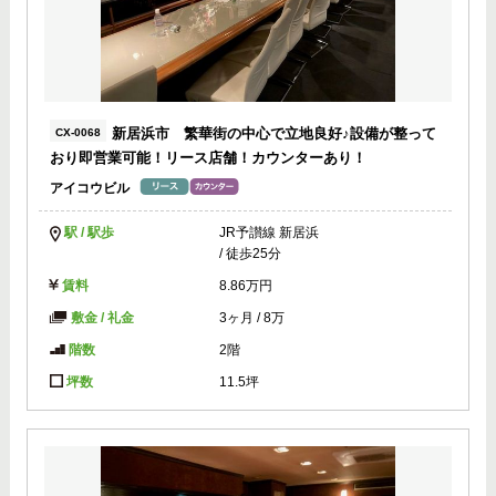
新居浜市 繁華街の中心で立地良好♪設備が整って
CX-0068
おり即営業可能！リース店舗！カウンターあり！
アイコウビル
駅 / 駅歩
JR予讃線 新居浜
/ 徒歩25分
賃料
8.86万円
敷金 / 礼金
3ヶ月
/
8万
階数
2階
坪数
11.5坪