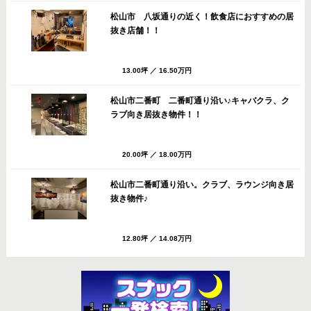
松山市 八坂通りの近く！飲食店におすすめの居
抜き店舗！！
13.00坪
／
16.50万円
松山市二番町 二番町通り沿い♪キャバクラ、ク
ラブ向き居抜き物件！！
20.00坪
／
18.00万円
松山市二番町通り沿い。クラブ、ラウンジ向き居
抜き物件♪
12.80坪
／
14.08万円
松山市 八坂通りすぐのバー・スナック向き居抜
き店舗！共益費・ごみ処理費サービス！！