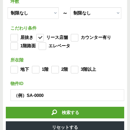
坪数
～
こだわり条件
居抜き
リース店舗
カウンター有り
1階路面
エレベータ
所在階
地下
1階
2階
3階以上
物件ID
検索する