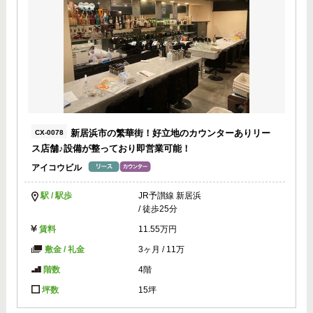
新居浜市の繁華街！好立地のカウンターありリー
CX-0078
ス店舗♪設備が整っており即営業可能！
アイコウビル
駅 / 駅歩
JR予讃線 新居浜
/ 徒歩25分
賃料
11.55万円
敷金 / 礼金
3ヶ月
/
11万
階数
4階
坪数
15坪