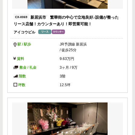
新居浜市 繁華街の中心で立地良好♪設備が整った
CX-0069
リース店舗！カウンターあり！即営業可能！
アイコウビル
駅 / 駅歩
JR予讃線 新居浜
/ 徒歩25分
賃料
9.63万円
敷金 / 礼金
3ヶ月
/
9万
階数
3階
坪数
12.5坪