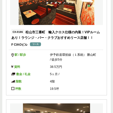
松山市三番町 輸入クロス仕様の内装！VIPルーム
CX-0186
あり！ラウンジ・バー・クラブおすすめリース店舗！！
F CIAOビル
駅 / 駅歩
伊予鉄道環状線（１系統） 勝山町
/ 徒歩5分
賃料
38.5万円
敷金 / 礼金
5ヶ月
/
階数
4階
坪数
19.5坪