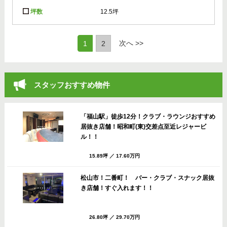
坪数
12.5坪
(current)
次へ >>
1
2
スタッフおすすめ物件
「福山駅」徒歩12分！クラブ・ラウンジおすすめ
居抜き店舗！昭和町(東)交差点至近レジャービ
ル！！
15.89坪
／
17.60万円
松山市！二番町！ バー・クラブ・スナック居抜
き店舗！すぐ入れます！！
26.80坪
／
29.70万円