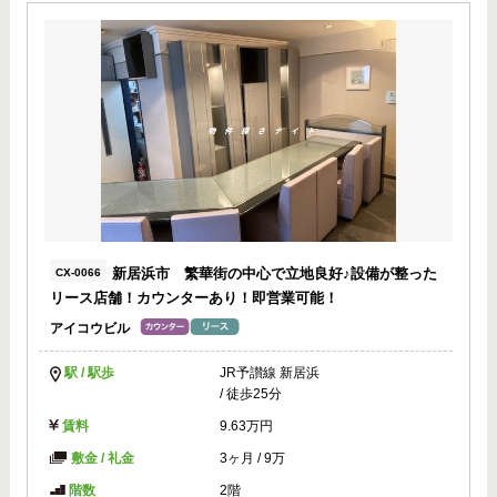
新居浜市 繁華街の中心で立地良好♪設備が整った
CX-0066
リース店舗！カウンターあり！即営業可能！
アイコウビル
駅 / 駅歩
JR予讃線 新居浜
/ 徒歩25分
賃料
9.63万円
敷金 / 礼金
3ヶ月
/
9万
階数
2階