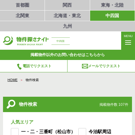
首都圏
関西
東海・北陸
北関東
北海道・東北
中四国
九州
MENU
中四国
掲載物件以外のお問い合わせはこちらから
電話でリクエスト
メールでリクエスト
HOME
物件検索
物件検索
掲載物件数 107件
人気エリア
一・二・三番町（松山市）
今治駅周辺