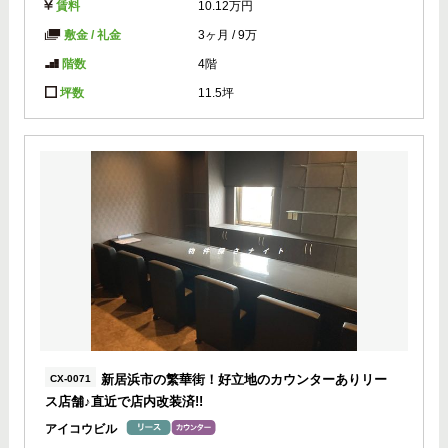
賃料
10.12万円
敷金 / 礼金
3ヶ月
/
9万
階数
4階
坪数
11.5坪
新居浜市の繁華街！好立地のカウンターありリー
CX-0071
ス店舗♪直近で店内改装済!!
アイコウビル