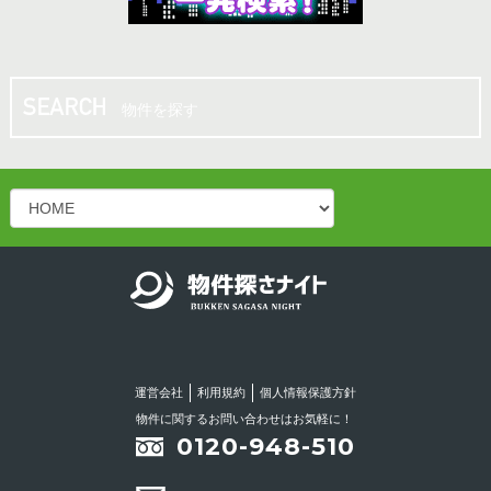
10.00坪
／
13.20万円
松山市 八坂通り近く！共益費・ごみ処理費サー
ビス♪バー・スナック向き居抜き店舗！
物件を探す
10.00坪
／
13.20万円
松山二番町 シンプルかつオシャレなスナック居
抜き物件！
15.00坪
／
14.30万円
松山二番町 スナック居抜き店舗♪カウンターあ
り！綺麗なお店です！！
運営会社
利用規約
個人情報保護方針
16.50坪
／
18.15万円
物件に関するお問い合わせはお気軽に！
0120-948-510
今治市の繁華街の中心部！！立地条件良好！！リ
ース店舗！！