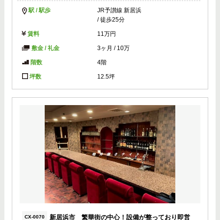
駅 / 駅歩
JR予讃線 新居浜
/ 徒歩25分
賃料
11万円
敷金 / 礼金
3ヶ月
/
10万
階数
4階
坪数
12.5坪
新居浜市 繁華街の中心！設備が整っており即営
CX-0070