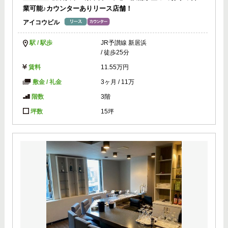
業可能♪カウンターありリース店舗！
アイコウビル
駅 / 駅歩
JR予讃線 新居浜
/ 徒歩25分
賃料
11.55万円
敷金 / 礼金
3ヶ月
/
11万
階数
3階
坪数
15坪