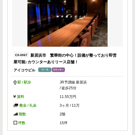
新居浜市 繁華街の中心！設備が整っており即営
CX-0067
業可能♪カウンターありリース店舗！
アイコウビル
駅 / 駅歩
JR予讃線 新居浜
/ 徒歩25分
賃料
11.55万円
敷金 / 礼金
3ヶ月
/
11万
階数
2階
坪数
15坪