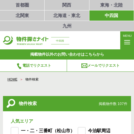
首都圏
関西
東海・北陸
北関東
北海道・東北
中四国
九州
MENU
中四国
掲載物件以外のお問い合わせはこちらから
電話でリクエスト
メールでリクエスト
HOME
物件検索
物件検索
掲載物件数 107件
人気エリア
一・二・三番町（松山市）
今治駅周辺