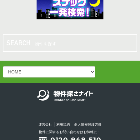
10.00坪
／
13.20万円
松山市 八坂通り近く！共益費・ごみ処理費サー
ビス♪バー・スナック向き居抜き店舗！
物件を探す
10.00坪
／
13.20万円
松山二番町 シンプルかつオシャレなスナック居
抜き物件！
15.00坪
／
14.30万円
松山二番町 スナック居抜き店舗♪カウンターあ
り！綺麗なお店です！！
運営会社
利用規約
個人情報保護方針
16.50坪
／
18.15万円
物件に関するお問い合わせはお気軽に！
0120-948-510