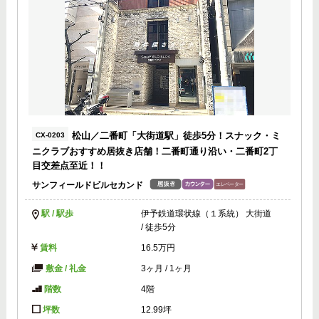
松山／二番町「大街道駅」徒歩5分！スナック・ミ
CX-0203
ニクラブおすすめ居抜き店舗！二番町通り沿い・二番町2丁
目交差点至近！！
サンフィールドビルセカンド
駅 / 駅歩
伊予鉄道環状線（１系統） 大街道
/ 徒歩5分
賃料
16.5万円
敷金 / 礼金
3ヶ月
/
1ヶ月
階数
4階
坪数
12.99坪