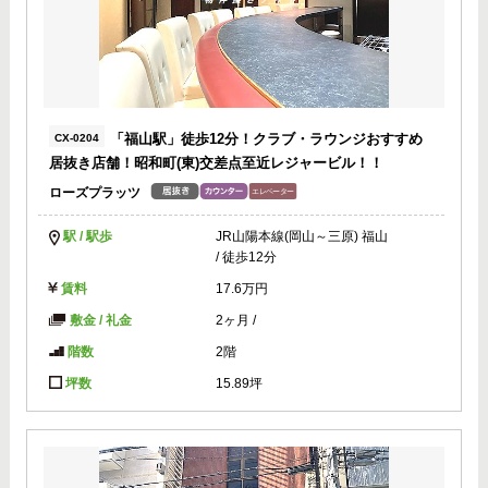
「福山駅」徒歩12分！クラブ・ラウンジおすすめ
CX-0204
居抜き店舗！昭和町(東)交差点至近レジャービル！！
ローズプラッツ
駅 / 駅歩
JR山陽本線(岡山～三原) 福山
/ 徒歩12分
賃料
17.6万円
敷金 / 礼金
2ヶ月
/
階数
2階
坪数
15.89坪