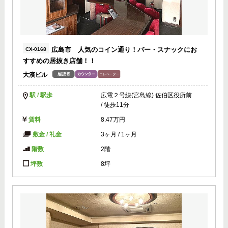
広島市 人気のコイン通り！バー・スナックにお
CX-0168
すすめの居抜き店舗！！
大濱ビル
駅 / 駅歩
広電２号線(宮島線) 佐伯区役所前
/ 徒歩11分
賃料
8.47万円
敷金 / 礼金
3ヶ月
/
1ヶ月
階数
2階
坪数
8坪