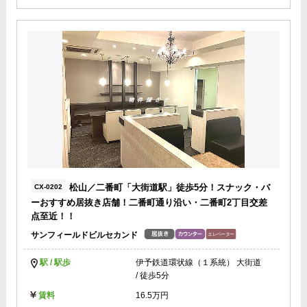
松山／二番町「大街道駅」徒歩5分！スナック・バ
CX-0202
ーおすすめ居抜き店舗！二番町通り沿い・二番町2丁目交差
点至近！！
サンフィールドビルセカンド
駅 / 駅歩
伊予鉄道環状線（１系統） 大街道
/ 徒歩5分
賃料
16.5万円