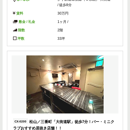
/ 徒歩8分
賃料
30万円
敷金 / 礼金
1ヶ月
/
階数
2階
坪数
33坪
松山／三番町「大街道駅」徒歩7分！バー・ミニク
CX-0200
ラブおすすめ居抜き店舗！！