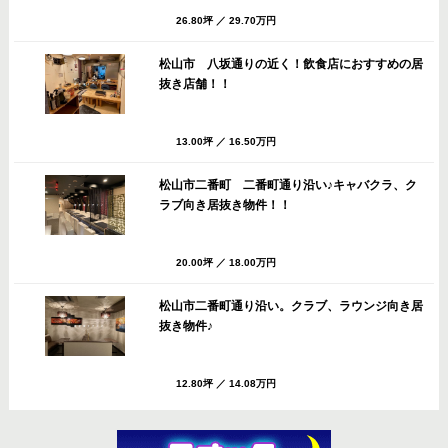
26.80坪
／
29.70万円
松山市 八坂通りの近く！飲食店におすすめの居
抜き店舗！！
13.00坪
／
16.50万円
松山市二番町 二番町通り沿い♪キャバクラ、ク
ラブ向き居抜き物件！！
20.00坪
／
18.00万円
松山市二番町通り沿い。クラブ、ラウンジ向き居
抜き物件♪
12.80坪
／
14.08万円
松山市 八坂通りすぐのバー・スナック向き居抜
き店舗！共益費・ごみ処理費サービス！！