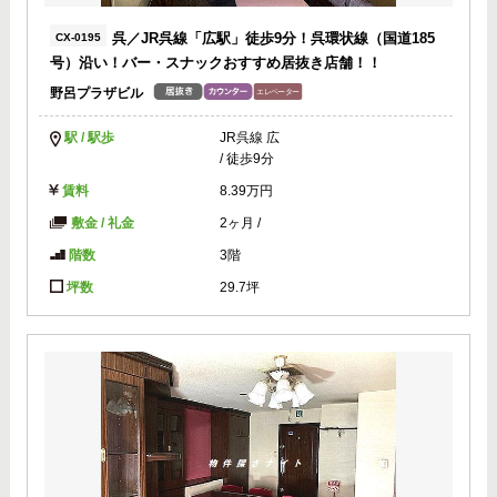
呉／JR呉線「広駅」徒歩9分！呉環状線（国道185
CX-0195
号）沿い！バー・スナックおすすめ居抜き店舗！！
野呂プラザビル
駅 / 駅歩
JR呉線 広
/ 徒歩9分
賃料
8.39万円
敷金 / 礼金
2ヶ月
/
階数
3階
坪数
29.7坪