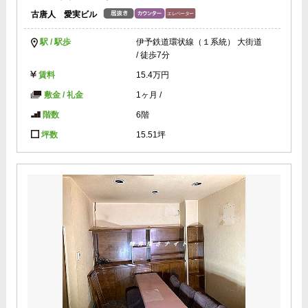
古唐人 愛実ビル
駅 / 駅歩
伊予鉄道環状線（１系統） 大街道
/ 徒歩7分
賃料
15.4万円
敷金 / 礼金
1ヶ月
/
階数
6階
坪数
15.51坪