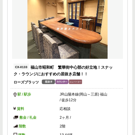
福山市昭和町 繁華街中心部の好立地！スナッ
CX-0133
ク・ラウンジにおすすめの居抜き店舗！！
ローズプラッツ
駅 / 駅歩
JR山陽本線(岡山～三原) 福山
/ 徒歩12分
賃料
応相談
敷金 / 礼金
2ヶ月
/
階数
2階