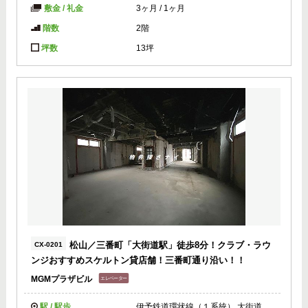
敷金 / 礼金
3ヶ月
/
1ヶ月
階数
2階
坪数
13坪
松山／三番町「大街道駅」徒歩8分！クラブ・ラウ
CX-0201
ンジおすすめスケルトン貸店舗！三番町通り沿い！！
MGMプラザビル
駅 / 駅歩
伊予鉄道環状線（１系統） 大街道