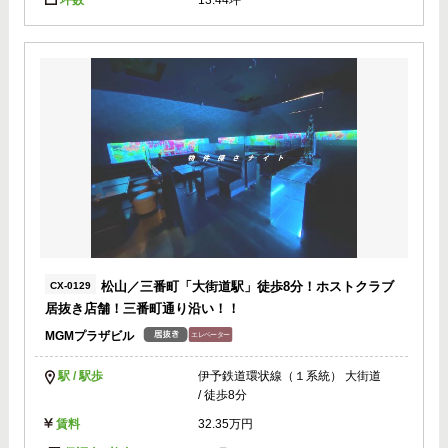
坪数
13.44坪
松山／三番町「大街道駅」徒歩8分！ホストクラブ
CX-0129
居抜き店舗！三番町通り沿い！！
MGMプラザビル
駅 / 駅歩
伊予鉄道環状線（１系統） 大街道
/ 徒歩8分
賃料
32.35万円