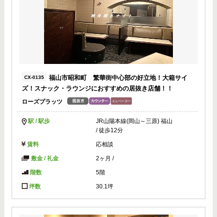
福山市昭和町 繁華街中心部の好立地！大箱サイ
CX-0135
ズ！スナック・ラウンジにおすすめの居抜き店舗！！
ローズプラッツ
駅 / 駅歩
JR山陽本線(岡山～三原) 福山
/ 徒歩12分
賃料
応相談
敷金 / 礼金
2ヶ月
/
階数
5階
坪数
30.1坪