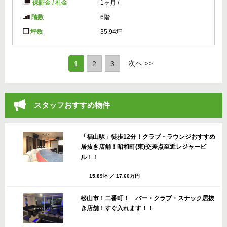
保証金 / 礼金
1ヶ月
/
階数
6階
坪数
35.94坪
(current)
次へ >>
1
2
3
スタッフおすすめ物件
「福山駅」徒歩12分！クラブ・ラウンジおすすめ
居抜き店舗！昭和町(東)交差点至近レジャービ
ル！！
15.89坪
／
17.60万円
松山市！二番町！ バー・クラブ・スナック居抜
き店舗！すぐ入れます！！