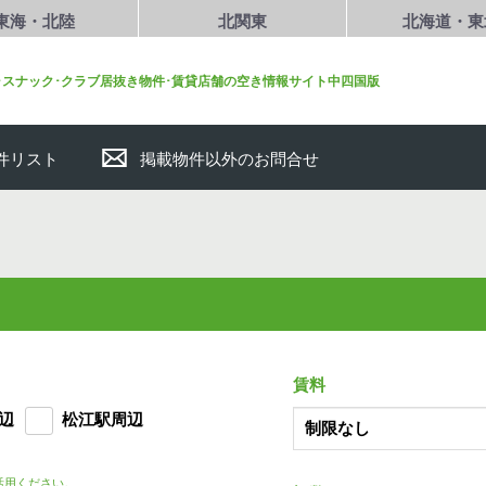
東海・北陸
北関東
北海道・東
･スナック･クラブ居抜き物件･賃貸店舗の空き情報サイト中四国版
件リスト
掲載物件以外のお問合せ
賃料
辺
松江駅周辺
活用ください。