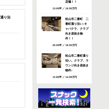
店舗！！
13.00坪
／
16.50万円
町通り沿
松山市二番町 二
番町通り沿い♪キ
ャバクラ、クラブ
向き居抜き物
件！！
20.00坪
／
18.00万円
松山市二番町通り
沿い。クラブ、ラ
ウンジ向き居抜き
物件♪
12.80坪
／
14.08万円
松山市 八坂通り
すぐのバー・スナ
ック向き居抜き店
舗！共益費・ごみ
処理費サービ