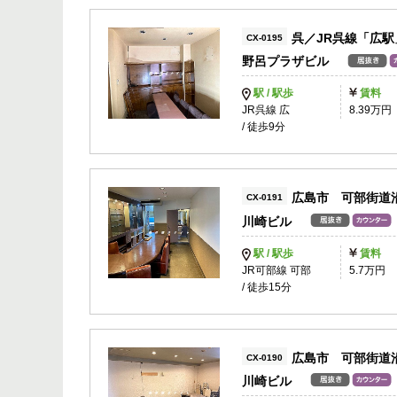
呉／JR呉線「広
CX-0195
野呂プラザビル
駅 / 駅歩
賃料
JR呉線 広
8.39万円
/ 徒歩9分
広島市 可部街道
CX-0191
川崎ビル
駅 / 駅歩
賃料
JR可部線 可部
5.7万円
/ 徒歩15分
広島市 可部街道
CX-0190
川崎ビル