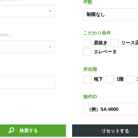
坪数
こだわり条件
ください。
居抜き
リース
エレベータ
所在階
地下
1階
物件ID
検索する