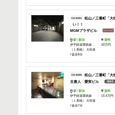
松山／三番町「大
CX-0201
い！！
MGMプラザビル
駅 / 駅歩
賃料
伊予鉄道環状線
30万円
（１系統） 大街道
/ 徒歩8分
松山／三番町「大
CX-0200
古唐人 愛実ビル
駅 / 駅歩
賃料
伊予鉄道環状線
15.4万円
（１系統） 大街道
/ 徒歩7分