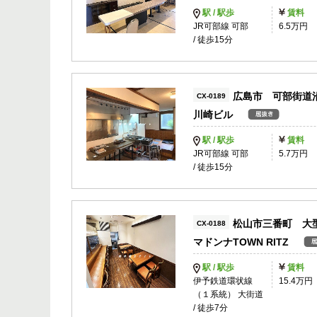
駅 / 駅歩
賃料
JR可部線 可部
6.5万円
/ 徒歩15分
広島市 可部街道
CX-0189
川崎ビル
駅 / 駅歩
賃料
JR可部線 可部
5.7万円
/ 徒歩15分
松山市三番町 大
CX-0188
マドンナTOWN RITZ
駅 / 駅歩
賃料
伊予鉄道環状線
15.4万円
（１系統） 大街道
/ 徒歩7分