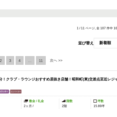
1 / 11 ページ, 全 107 件中
並び替え
rent)
次へ >>
2
3
4
…
11
2分！クラブ・ラウンジおすすめ居抜き店舗！昭和町(東)交差点至近レジ
敷金 / 礼金
階数
坪数
2ヶ月
/
2階
15.89坪