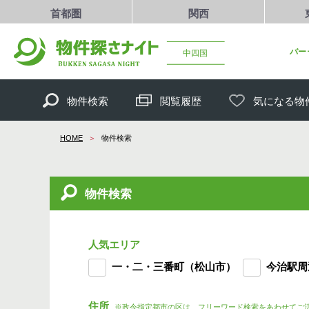
首都圏
関西
バー
中四国
物件検索
閲覧履歴
気になる物
HOME
物件検索
物件検索
人気エリア
一・二・三番町（松山市）
今治駅周
住所
※政令指定都市の区は、フリーワード検索をあわせてご