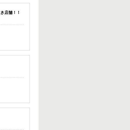
ス！！
10.00坪
／
13.20万円
抜き店舗！！
松山市 八坂通り
近く！共益費・ご
み処理費サービス
♪バー・スナック
向き居抜き店
舗！
10.00坪
／
13.20万円
松山二番町 シン
プルかつオシャレ
なスナック居抜き
物件！
15.00坪
／
14.30万円
松山二番町 スナ
ック居抜き店舗♪
カウンターあり！
綺麗なお店で