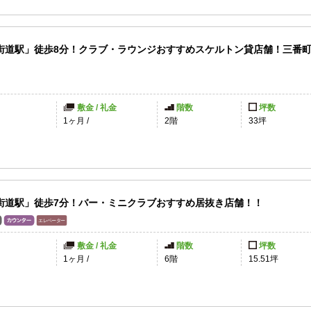
街道駅」徒歩8分！クラブ・ラウンジおすすめスケルトン貸店舗！三番
敷金 / 礼金
階数
坪数
1ヶ月
/
2階
33坪
街道駅」徒歩7分！バー・ミニクラブおすすめ居抜き店舗！！
敷金 / 礼金
階数
坪数
1ヶ月
/
6階
15.51坪