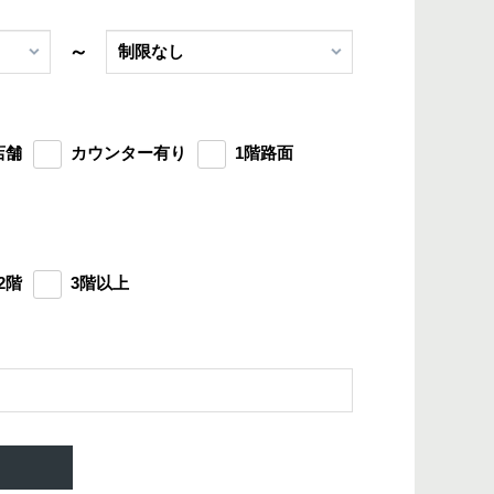
～
店舗
カウンター有り
1階路面
2階
3階以上