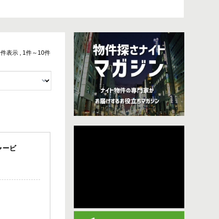
 10件表示 , 1件～10件
ャービ