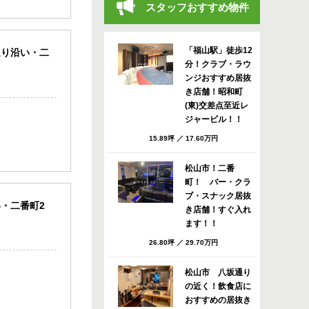
スタッフおすすめ物件
「福山駅」徒歩12
通り沿い・二
分！クラブ・ラウ
ンジおすすめ居抜
き店舗！昭和町
(東)交差点至近レ
ジャービル！！
15.89坪
／
17.60万円
松山市！二番
町！ バー・クラ
ブ・スナック居抜
・二番町2
き店舗！すぐ入れ
ます！！
26.80坪
／
29.70万円
松山市 八坂通り
の近く！飲食店に
おすすめの居抜き