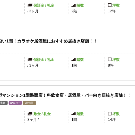
保証金 / 礼金
階数
坪数
/
3ヶ月
2階
12坪
沿い1階！カラオケ居酒屋におすすめ居抜き店舗！！
保証金 / 礼金
階数
坪数
/
3ヶ月
1階
8坪
型マンション1階路面店！料飲食店・居酒屋・バー向き居抜き店舗！！
敷金 / 礼金
階数
坪数
8ヶ月
/
1階
14坪