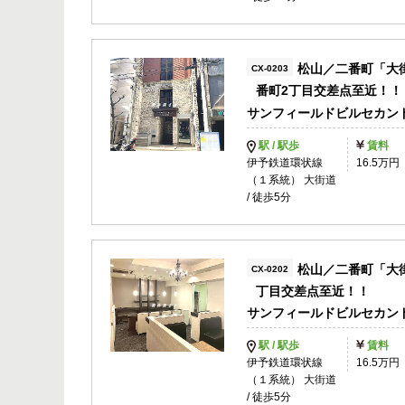
松山／二番町「大
CX-0203
番町2丁目交差点至近！！
サンフィールドビルセカン
駅 / 駅歩
賃料
伊予鉄道環状線
16.5万円
（１系統） 大街道
/ 徒歩5分
松山／二番町「大
CX-0202
丁目交差点至近！！
サンフィールドビルセカン
駅 / 駅歩
賃料
伊予鉄道環状線
16.5万円
（１系統） 大街道
/ 徒歩5分