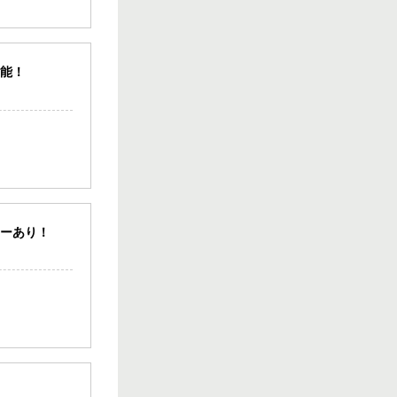
ス！！
10.00坪
／
13.20万円
可能！
松山市 八坂通り
近く！共益費・ご
み処理費サービス
♪バー・スナック
向き居抜き店
舗！
10.00坪
／
13.20万円
松山二番町 シン
ターあり！
プルかつオシャレ
なスナック居抜き
物件！
15.00坪
／
14.30万円
松山二番町 スナ
ック居抜き店舗♪
カウンターあり！
綺麗なお店で