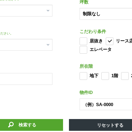
坪数
こだわり条件
ください。
居抜き
リース
エレベータ
所在階
地下
1階
物件ID
検索する