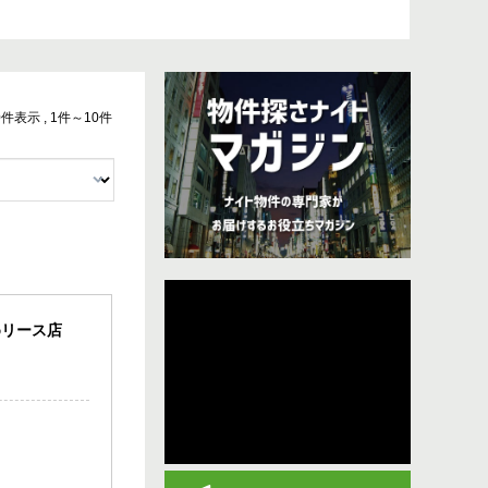
10件表示 , 1件～10件
めリース店