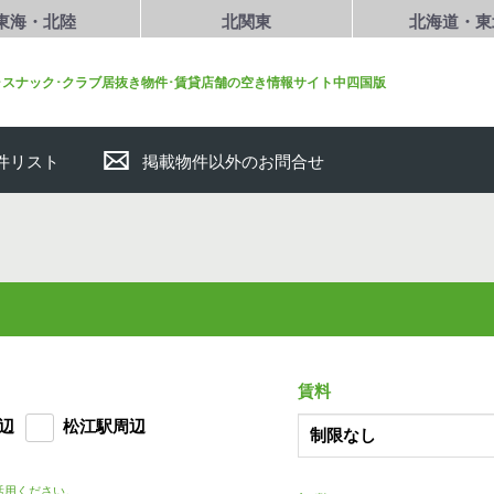
東海・北陸
北関東
北海道・東
･スナック･クラブ居抜き物件･賃貸店舗の空き情報サイト中四国版
件リスト
掲載物件以外のお問合せ
賃料
辺
松江駅周辺
活用ください。