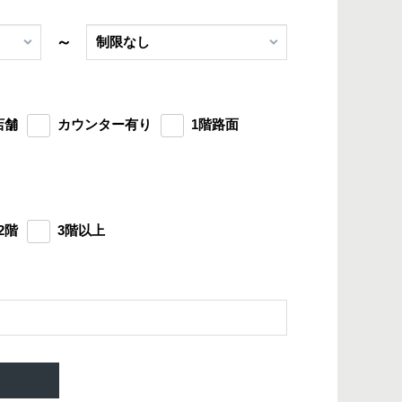
～
店舗
カウンター有り
1階路面
2階
3階以上