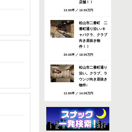
店舗！！
13.00坪
／
16.50万円
松山市二番町 二
番町通り沿い♪キ
ャバクラ、クラブ
向き居抜き物
件！！
20.00坪
／
18.00万円
松山市二番町通り
沿い。クラブ、ラ
ウンジ向き居抜き
物件♪
12.80坪
／
14.08万円
松山市 八坂通り
すぐのバー・スナ
ック向き居抜き店
舗！共益費・ごみ
処理費サービ