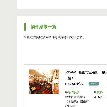
物件結果一覧
※直近の契約済み物件も表示されています。
松山市三番町 輸
CX-0186
舗！！
F CIAOビル
駅 / 駅歩
賃料
伊予鉄道環状線
38.5万円
（１系統） 勝山町
/ 徒歩5分