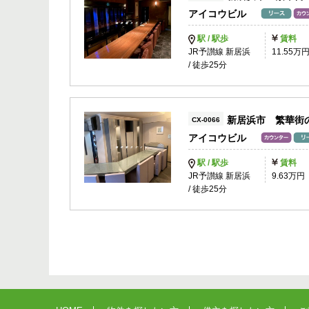
アイコウビル
駅 / 駅歩
賃料
JR予讃線 新居浜
11.55万
/ 徒歩25分
新居浜市 繁華街
CX-0066
アイコウビル
駅 / 駅歩
賃料
JR予讃線 新居浜
9.63万円
/ 徒歩25分