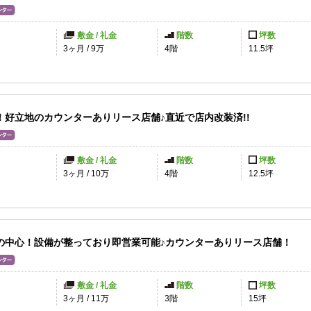
敷金 / 礼金
階数
坪数
円
3ヶ月
/
9万
4階
11.5坪
！好立地のカウンターありリース店舗♪直近で店内改装済!!
敷金 / 礼金
階数
坪数
3ヶ月
/
10万
4階
12.5坪
の中心！設備が整っており即営業可能♪カウンターありリース店舗！
敷金 / 礼金
階数
坪数
円
3ヶ月
/
11万
3階
15坪