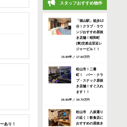
スタッフおすすめ物件
「福山駅」徒歩12
分！クラブ・ラウ
ンジおすすめ居抜
き店舗！昭和町
(東)交差点至近レ
ジャービル！！
15.89坪
／
17.60万円
松山市！二番
町！ バー・クラ
ブ・スナック居抜
き店舗！すぐ入れ
ます！！
26.80坪
／
29.70万円
松山市 八坂通り
の近く！飲食店に
おすすめの居抜き
ターあり！