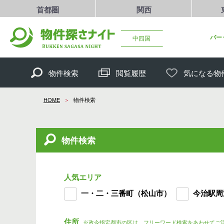
首都圏
関西
バー
中四国
物件検索
閲覧履歴
気になる物
HOME
物件検索
物件検索
人気エリア
一・二・三番町（松山市）
今治駅周
住所
※政令指定都市の区は、フリーワード検索をあわせてご