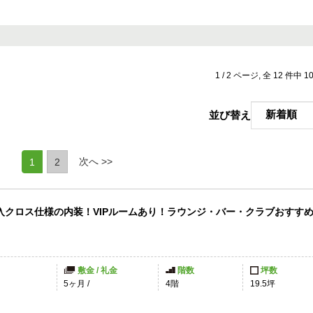
1 / 2 ページ, 全 12 件中 
並び替え
(current)
次へ >>
1
2
入クロス仕様の内装！VIPルームあり！ラウンジ・バー・クラブおすす
敷金 / 礼金
階数
坪数
5ヶ月
/
4階
19.5坪