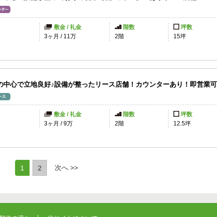
敷金 / 礼金
階数
坪数
円
3ヶ月
/
11万
2階
15坪
の中心で立地良好♪設備が整ったリース店舗！カウンターあり！即営業
敷金 / 礼金
階数
坪数
3ヶ月
/
9万
2階
12.5坪
(current)
次へ >>
1
2