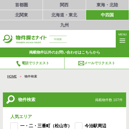
首都圏
関西
東海・北陸
北関東
北海道・東北
中四国
九州
MENU
中四国
掲載物件以外のお問い合わせはこちらから
電話でリクエスト
メールでリクエスト
HOME
物件検索
物件検索
掲載物件数 107件
人気エリア
一・二・三番町（松山市）
今治駅周辺