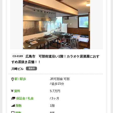
広島市 可部街道沿い1階！カラオケ居酒屋におす
CX-0189
すめ居抜き店舗！！
川崎ビル
駅 / 駅歩
JR可部線 可部
/ 徒歩15分
賃料
5.7万円
保証金 / 礼金
/
3ヶ月
階数
1階