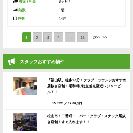
敷金 / 礼金
8ヶ月
/
階数
1階
坪数
14坪
(current)
次へ >>
1
2
3
4
…
11
スタッフおすすめ物件
「福山駅」徒歩12分！クラブ・ラウンジおすすめ
居抜き店舗！昭和町(東)交差点至近レジャービ
ル！！
15.89坪
／
17.60万円
松山市！二番町！ バー・クラブ・スナック居抜
き店舗！すぐ入れます！！