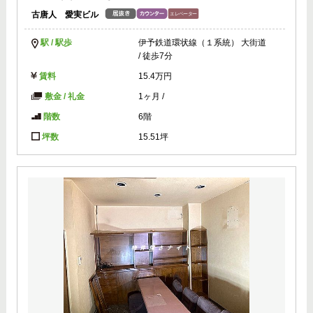
古唐人 愛実ビル
駅 / 駅歩
伊予鉄道環状線（１系統） 大街道
/ 徒歩7分
賃料
15.4万円
敷金 / 礼金
1ヶ月
/
階数
6階
坪数
15.51坪