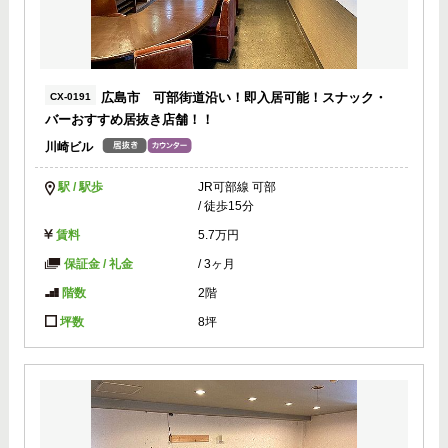
広島市 可部街道沿い！即入居可能！スナック・
CX-0191
バーおすすめ居抜き店舗！！
川崎ビル
駅 / 駅歩
JR可部線 可部
/ 徒歩15分
賃料
5.7万円
保証金 / 礼金
/
3ヶ月
階数
2階
坪数
8坪