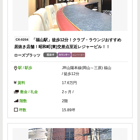
「福山駅」徒歩12分！クラブ・ラウンジおすすめ
CX-0204
居抜き店舗！昭和町(東)交差点至近レジャービル！！
ローズプラッツ
駅 / 駅歩
JR山陽本線(岡山～三原) 福山
/ 徒歩12分
賃料
17.6万円
敷金 / 礼金
2ヶ月
/
階数
2階
坪数
15.89坪