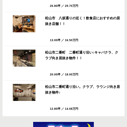
26.80坪
／
29.70万円
松山市 八坂通りの近く！飲食店におすすめの居
抜き店舗！！
13.00坪
／
16.50万円
松山市二番町 二番町通り沿い♪キャバクラ、ク
ラブ向き居抜き物件！！
20.00坪
／
18.00万円
松山市二番町通り沿い。クラブ、ラウンジ向き居
抜き物件♪
12.80坪
／
14.08万円
松山市 八坂通りすぐのバー・スナック向き居抜
き店舗！共益費・ごみ処理費サービス！！