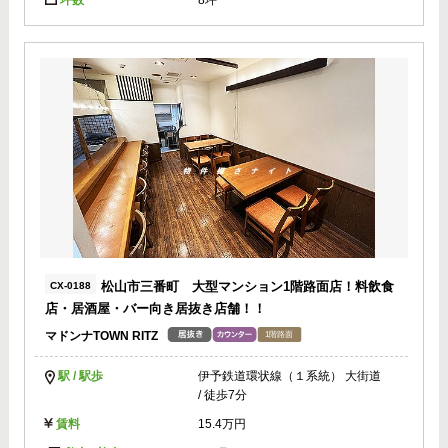
坪数
8坪
松山市三番町 大型マンション1階路面店！料飲食
CX-0188
店・居酒屋・バー向き居抜き店舗！！
マドンナTOWN RITZ
駅 / 駅歩
伊予鉄道環状線（１系統） 大街道
/ 徒歩7分
賃料
15.4万円