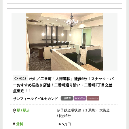
松山／二番町「大街道駅」徒歩5分！スナック・バ
CX-0202
ーおすすめ居抜き店舗！二番町通り沿い・二番町2丁目交差
点至近！！
サンフィールドビルセカンド
駅 / 駅歩
伊予鉄道環状線（１系統） 大街道
/ 徒歩5分
賃料
16.5万円