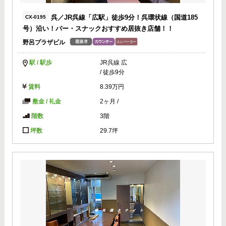
呉／JR呉線「広駅」徒歩9分！呉環状線（国道185
CX-0195
号）沿い！バー・スナックおすすめ居抜き店舗！！
野呂プラザビル
駅 / 駅歩
JR呉線 広
/ 徒歩9分
賃料
8.39万円
敷金 / 礼金
2ヶ月
/
階数
3階
坪数
29.7坪