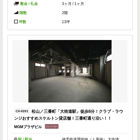
敷金 / 礼金
3ヶ月
/
1ヶ月
階数
2階
坪数
13坪
松山／三番町「大街道駅」徒歩8分！クラブ・ラウ
CX-0201
ンジおすすめスケルトン貸店舗！三番町通り沿い！！
MGMプラザビル
駅 / 駅歩
伊予鉄道環状線（１系統） 大街道