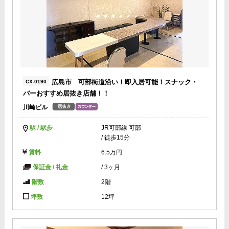
広島市 可部街道沿い！即入居可能！スナック・
CX-0190
バーおすすめ居抜き店舗！！
川崎ビル
駅 / 駅歩
JR可部線 可部
/ 徒歩15分
賃料
6.5万円
保証金 / 礼金
/
3ヶ月
階数
2階
坪数
12坪