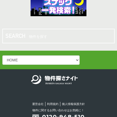
10.00坪
／
13.20万円
松山市 八坂通り近く！共益費・ごみ処理費サー
ビス♪バー・スナック向き居抜き店舗！
物件を探す
10.00坪
／
13.20万円
松山二番町 シンプルかつオシャレなスナック居
抜き物件！
15.00坪
／
14.30万円
松山二番町 スナック居抜き店舗♪カウンターあ
り！綺麗なお店です！！
運営会社
利用規約
個人情報保護方針
16.50坪
／
18.15万円
物件に関するお問い合わせはお気軽に！
0120-948-510