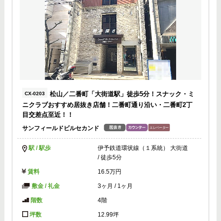
松山／二番町「大街道駅」徒歩5分！スナック・ミ
CX-0203
ニクラブおすすめ居抜き店舗！二番町通り沿い・二番町2丁
目交差点至近！！
サンフィールドビルセカンド
駅 / 駅歩
伊予鉄道環状線（１系統） 大街道
/ 徒歩5分
賃料
16.5万円
敷金 / 礼金
3ヶ月
/
1ヶ月
階数
4階
坪数
12.99坪