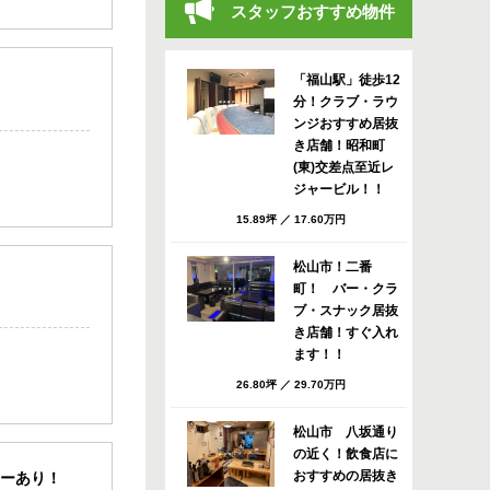
スタッフおすすめ物件
「福山駅」徒歩12
分！クラブ・ラウ
ンジおすすめ居抜
き店舗！昭和町
(東)交差点至近レ
ジャービル！！
15.89坪
／
17.60万円
松山市！二番
町！ バー・クラ
ブ・スナック居抜
き店舗！すぐ入れ
ます！！
26.80坪
／
29.70万円
松山市 八坂通り
の近く！飲食店に
おすすめの居抜き
ターあり！