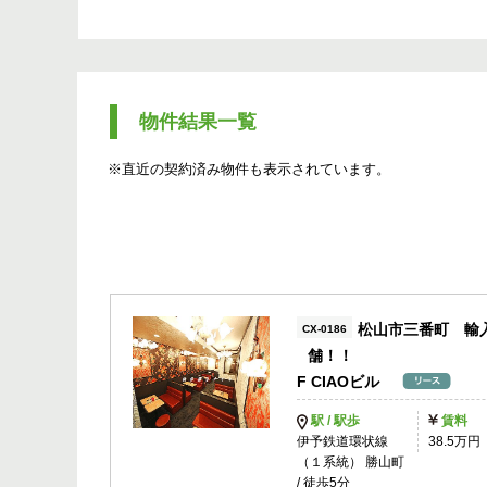
物件結果一覧
※直近の契約済み物件も表示されています。
松山市三番町 輸
CX-0186
舗！！
F CIAOビル
駅 / 駅歩
賃料
伊予鉄道環状線
38.5万円
（１系統） 勝山町
/ 徒歩5分