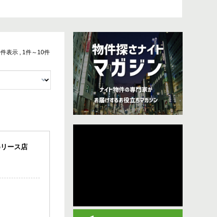
10件表示 , 1件～10件
めリース店