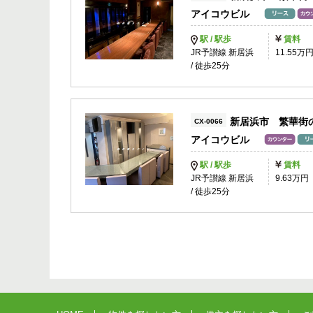
アイコウビル
駅 / 駅歩
賃料
JR予讃線 新居浜
11.55万
/ 徒歩25分
新居浜市 繁華街
CX-0066
アイコウビル
駅 / 駅歩
賃料
JR予讃線 新居浜
9.63万円
/ 徒歩25分