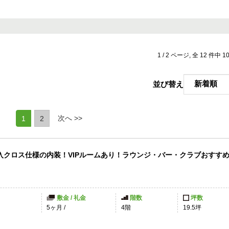
1 / 2 ページ, 全 12 件中 
並び替え
(current)
次へ >>
1
2
入クロス仕様の内装！VIPルームあり！ラウンジ・バー・クラブおすす
敷金 / 礼金
階数
坪数
5ヶ月
/
4階
19.5坪