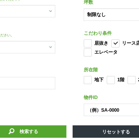
坪数
こだわり条件
ください。
居抜き
リース
エレベータ
所在階
地下
1階
物件ID
検索する