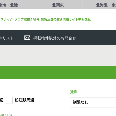
東海・北陸
北関東
北海道・東
･スナック･クラブ居抜き物件･賃貸店舗の空き情報サイト中四国版
件リスト
掲載物件以外のお問合せ
賃料
辺
松江駅周辺
活用ください。