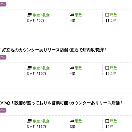
敷金 / 礼金
階数
坪数
円
3ヶ月
/
9万
4階
11.5坪
！好立地のカウンターありリース店舗♪直近で店内改装済!!
敷金 / 礼金
階数
坪数
3ヶ月
/
10万
4階
12.5坪
の中心！設備が整っており即営業可能♪カウンターありリース店舗！
敷金 / 礼金
階数
坪数
円
3ヶ月
/
11万
3階
15坪