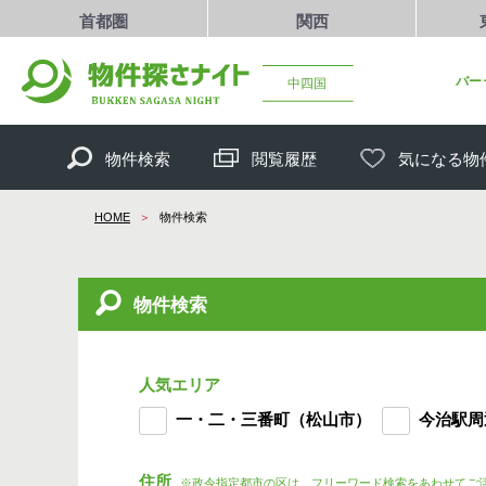
首都圏
関西
バー
中四国
物件検索
閲覧履歴
気になる物
HOME
物件検索
物件検索
人気エリア
一・二・三番町（松山市）
今治駅周
住所
※政令指定都市の区は、フリーワード検索をあわせてご