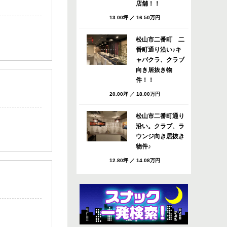
店舗！！
13.00坪
／
16.50万円
松山市二番町 二
番町通り沿い♪キ
ャバクラ、クラブ
向き居抜き物
件！！
20.00坪
／
18.00万円
松山市二番町通り
沿い。クラブ、ラ
ウンジ向き居抜き
物件♪
12.80坪
／
14.08万円
松山市 八坂通り
すぐのバー・スナ
ック向き居抜き店
舗！共益費・ごみ
処理費サービ