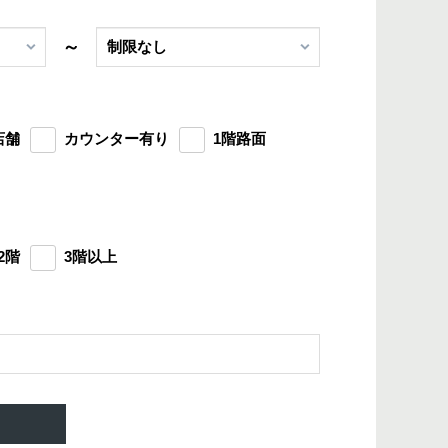
～
店舗
カウンター有り
1階路面
2階
3階以上