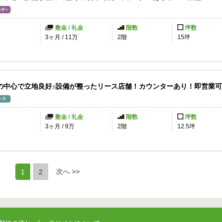
敷金 / 礼金
階数
坪数
円
3ヶ月
/
11万
2階
15坪
の中心で立地良好♪設備が整ったリース店舗！カウンターあり！即営業
敷金 / 礼金
階数
坪数
3ヶ月
/
9万
2階
12.5坪
(current)
次へ >>
1
2