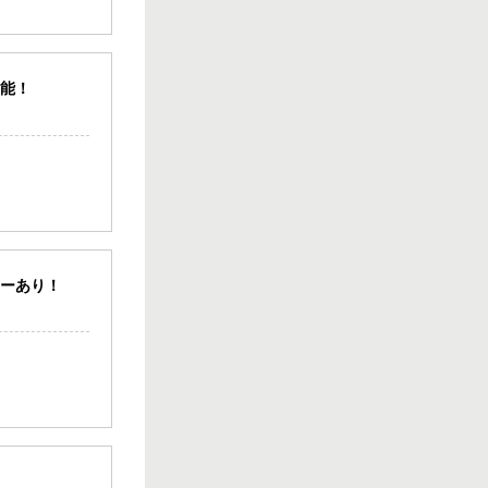
ス！！
10.00坪
／
13.20万円
可能！
松山市 八坂通り
近く！共益費・ご
み処理費サービス
♪バー・スナック
向き居抜き店
舗！
10.00坪
／
13.20万円
松山二番町 シン
ターあり！
プルかつオシャレ
なスナック居抜き
物件！
15.00坪
／
14.30万円
松山二番町 スナ
ック居抜き店舗♪
カウンターあり！
綺麗なお店で