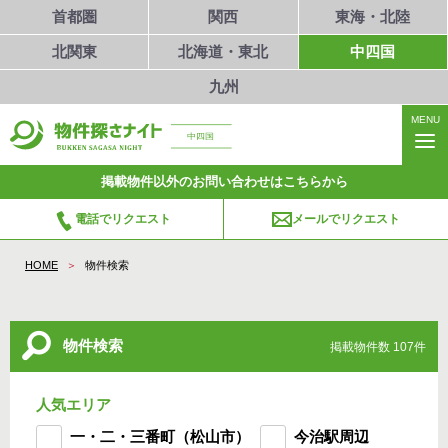
首都圏
関西
東海・北陸
北関東
北海道・東北
中四国
九州
MENU
中四国
掲載物件以外のお問い合わせはこちらから
電話でリクエスト
メールでリクエスト
HOME
物件検索
物件検索
掲載物件数 107件
人気エリア
一・二・三番町（松山市）
今治駅周辺