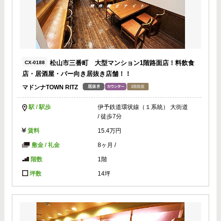
松山市三番町 大型マンション1階路面店！料飲食
CX-0188
店・居酒屋・バー向き居抜き店舗！！
マドンナTOWN RITZ
駅 / 駅歩
伊予鉄道環状線（１系統） 大街道
/ 徒歩7分
賃料
15.4万円
敷金 / 礼金
8ヶ月
/
階数
1階
坪数
14坪