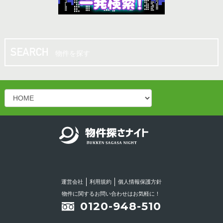
10.00坪
／
13.20万円
松山市 八坂通り近く！共益費・ごみ処理費サー
ビス♪バー・スナック向き居抜き店舗！
物件を探す
10.00坪
／
13.20万円
松山二番町 シンプルかつオシャレなスナック居
抜き物件！
15.00坪
／
14.30万円
松山二番町 スナック居抜き店舗♪カウンターあ
り！綺麗なお店です！！
運営会社
利用規約
個人情報保護方針
16.50坪
／
18.15万円
物件に関するお問い合わせはお気軽に！
0120-948-510
今治市の繁華街の中心部！！立地条件良好！！リ