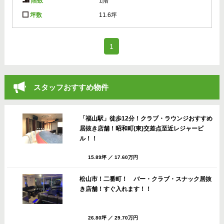
階数
1階
坪数
11.6坪
(current)
1
スタッフおすすめ物件
「福山駅」徒歩12分！クラブ・ラウンジおすすめ
居抜き店舗！昭和町(東)交差点至近レジャービ
ル！！
15.89坪
／
17.60万円
松山市！二番町！ バー・クラブ・スナック居抜
き店舗！すぐ入れます！！
26.80坪
／
29.70万円