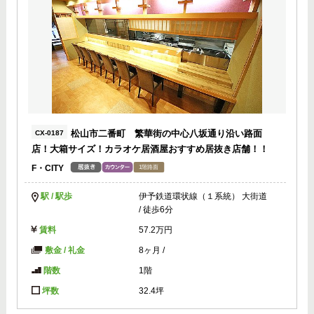
松山市二番町 繁華街の中心八坂通り沿い路面
CX-0187
店！大箱サイズ！カラオケ居酒屋おすすめ居抜き店舗！！
F・CITY
駅 / 駅歩
伊予鉄道環状線（１系統） 大街道
/ 徒歩6分
賃料
57.2万円
敷金 / 礼金
8ヶ月
/
階数
1階
坪数
32.4坪