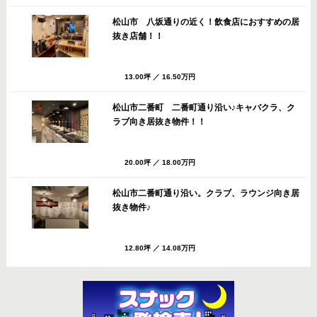
松山市 八坂通りの近く！飲食店におすすめの居
抜き店舗！！
13.00坪
／
16.50万円
松山市二番町 二番町通り沿い♪キャバクラ、ク
ラブ向き居抜き物件！！
20.00坪
／
18.00万円
松山市二番町通り沿い。クラブ、ラウンジ向き居
抜き物件♪
12.80坪
／
14.08万円
松山市 八坂通りすぐのバー・スナック向き居抜
き店舗！共益費・ごみ処理費サービス！！