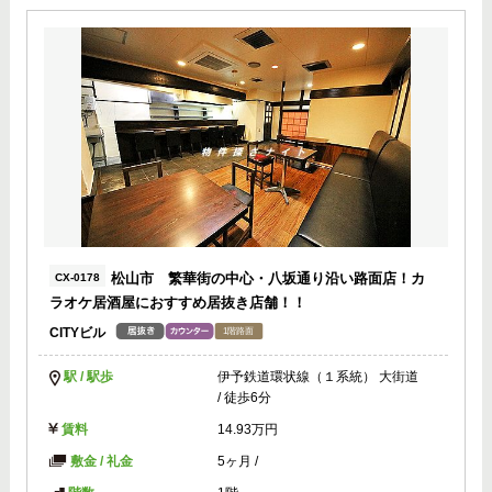
松山市 繁華街の中心・八坂通り沿い路面店！カ
CX-0178
ラオケ居酒屋におすすめ居抜き店舗！！
CITYビル
駅 / 駅歩
伊予鉄道環状線（１系統） 大街道
/ 徒歩6分
賃料
14.93万円
敷金 / 礼金
5ヶ月
/