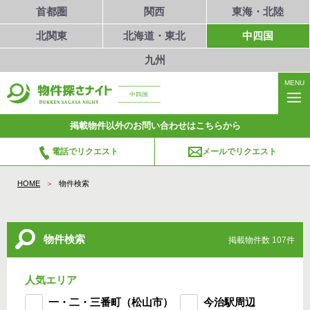
首都圏
関西
東海・北陸
北関東
北海道・東北
中四国
九州
MENU
中四国
掲載物件以外のお問い合わせはこちらから
電話でリクエスト
メールでリクエスト
HOME
物件検索
物件検索
掲載物件数 107件
人気エリア
一・二・三番町（松山市）
今治駅周辺