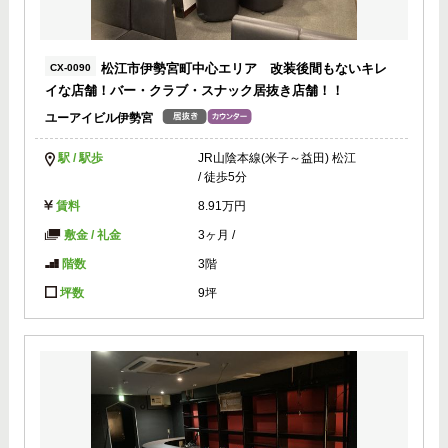
松江市伊勢宮町中心エリア 改装後間もないキレ
CX-0090
イな店舗！バー・クラブ・スナック居抜き店舗！！
ユーアイビル伊勢宮
駅 / 駅歩
JR山陰本線(米子～益田) 松江
/ 徒歩5分
賃料
8.91万円
敷金 / 礼金
3ヶ月
/
階数
3階
坪数
9坪