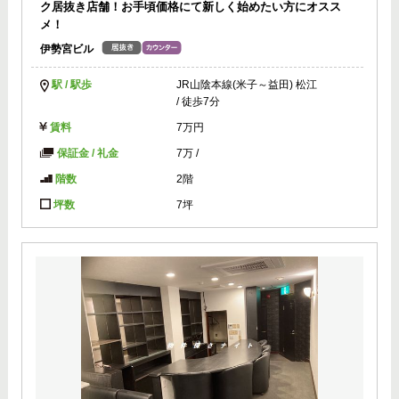
ク居抜き店舗！お手頃価格にて新しく始めたい方にオスス
メ！
伊勢宮ビル
駅 / 駅歩
JR山陰本線(米子～益田) 松江
/ 徒歩7分
賃料
7万円
保証金 / 礼金
7万
/
階数
2階
坪数
7坪