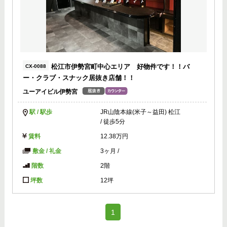
松江市伊勢宮町中心エリア 好物件です！！バ
CX-0088
ー・クラブ・スナック居抜き店舗！！
ユーアイビル伊勢宮
駅 / 駅歩
JR山陰本線(米子～益田) 松江
/ 徒歩5分
賃料
12.38万円
敷金 / 礼金
3ヶ月
/
階数
2階
坪数
12坪
(current)
1