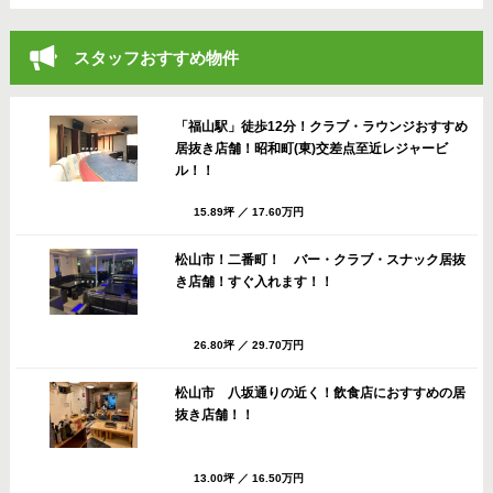
スタッフおすすめ物件
「福山駅」徒歩12分！クラブ・ラウンジおすすめ
居抜き店舗！昭和町(東)交差点至近レジャービ
ル！！
15.89坪
／
17.60万円
松山市！二番町！ バー・クラブ・スナック居抜
き店舗！すぐ入れます！！
26.80坪
／
29.70万円
松山市 八坂通りの近く！飲食店におすすめの居
抜き店舗！！
13.00坪
／
16.50万円