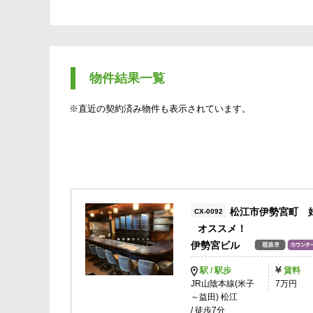
物件結果一覧
※直近の契約済み物件も表示されています。
松江市伊勢宮町 
CX-0092
オススメ！
伊勢宮ビル
駅 / 駅歩
賃料
JR山陰本線(米子
7万円
～益田) 松江
/ 徒歩7分