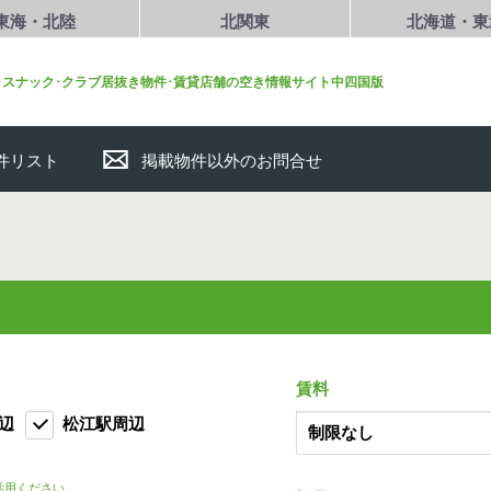
東海・北陸
北関東
北海道・東
･スナック･クラブ居抜き物件･賃貸店舗の空き情報サイト中四国版
件リスト
掲載物件以外のお問合せ
賃料
辺
松江駅周辺
活用ください。