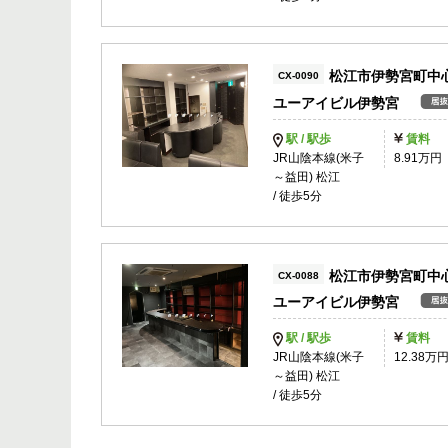
松江市伊勢宮町中
CX-0090
ユーアイビル伊勢宮
駅 / 駅歩
賃料
JR山陰本線(米子
8.91万円
～益田) 松江
/ 徒歩5分
松江市伊勢宮町中
CX-0088
ユーアイビル伊勢宮
駅 / 駅歩
賃料
JR山陰本線(米子
12.38万
～益田) 松江
/ 徒歩5分