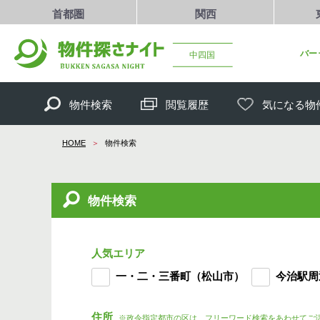
首都圏
関西
バー
中四国
物件検索
閲覧履歴
気になる物
HOME
物件検索
物件検索
人気エリア
一・二・三番町（松山市）
今治駅周
住所
※政令指定都市の区は、フリーワード検索をあわせてご