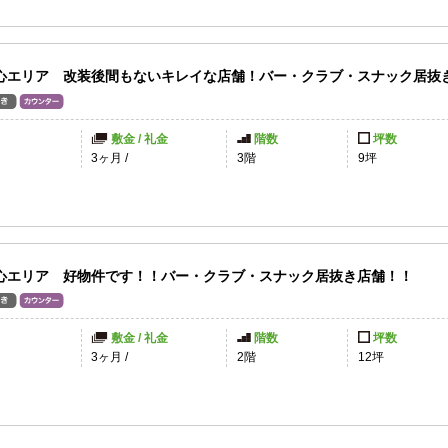
心エリア 改装後間もないキレイな店舗！バー・クラブ・スナック居抜
敷金 / 礼金
階数
坪数
3ヶ月
/
3階
9坪
心エリア 好物件です！！バー・クラブ・スナック居抜き店舗！！
敷金 / 礼金
階数
坪数
円
3ヶ月
/
2階
12坪