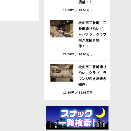
店舗！！
13.00坪
／
16.50万円
松山市二番町 二
番町通り沿い♪キ
ャバクラ、クラブ
向き居抜き物
件！！
20.00坪
／
18.00万円
松山市二番町通り
沿い。クラブ、ラ
ウンジ向き居抜き
物件♪
12.80坪
／
14.08万円
松山市 八坂通り
すぐのバー・スナ
ック向き居抜き店
舗！共益費・ごみ
処理費サービ