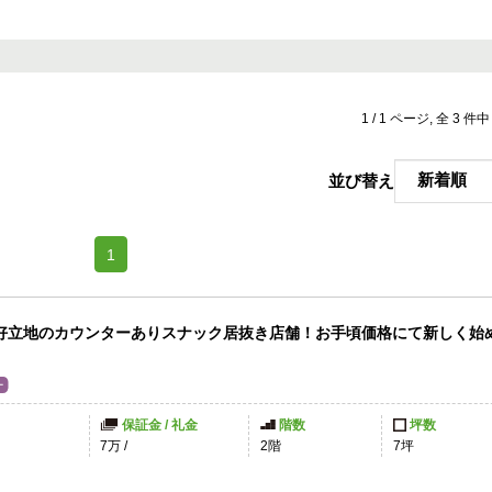
1 / 1 ページ, 全 3 件
並び替え
(current)
1
好立地のカウンターありスナック居抜き店舗！お手頃価格にて新しく始
保証金 / 礼金
階数
坪数
7万
/
2階
7坪