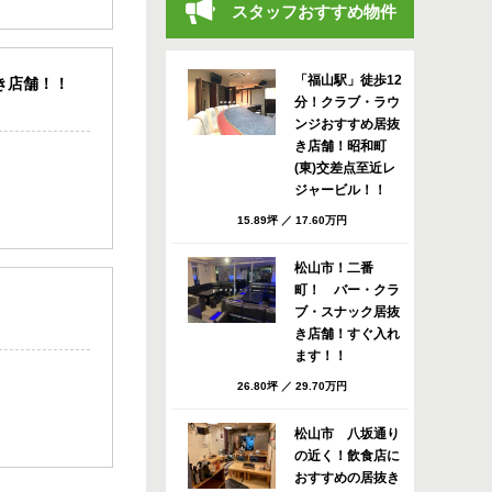
スタッフおすすめ物件
「福山駅」徒歩12
き店舗！！
分！クラブ・ラウ
ンジおすすめ居抜
き店舗！昭和町
(東)交差点至近レ
ジャービル！！
15.89坪
／
17.60万円
松山市！二番
町！ バー・クラ
ブ・スナック居抜
き店舗！すぐ入れ
ます！！
26.80坪
／
29.70万円
松山市 八坂通り
の近く！飲食店に
おすすめの居抜き