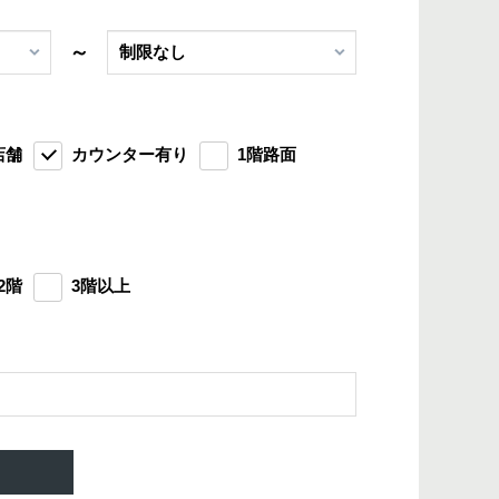
～
店舗
カウンター有り
1階路面
2階
3階以上