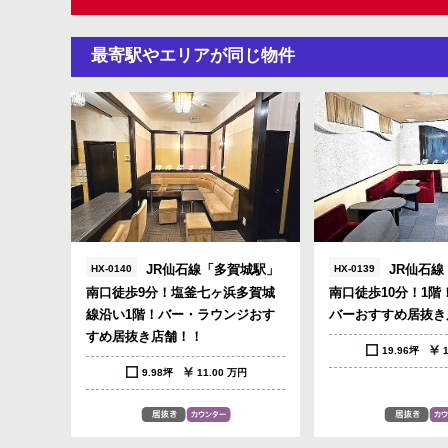
最寄駅やエリアが同じ物件
JR仙石線「多賀城駅」
JR仙石線
HX-0140
HX-0139
南口徒歩9分！塩釜七ヶ浜多賀城
南口徒歩10分！1階
線沿い1階！バー・ラウンジおす
バーおすすめ居抜き
すめ居抜き店舗！！
19.96坪
9.98坪
11.00 万円