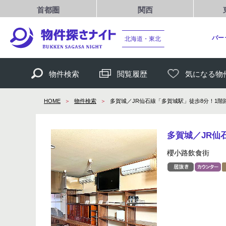
首都圏
関西
バー
北海道・東北
物件検索
閲覧履歴
気になる物
HOME
物件検索
多賀城／JR仙石線「多賀城駅」徒歩8分！1
多賀城／JR仙
櫻小路飲食街