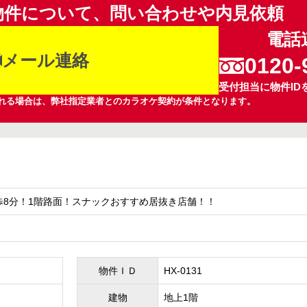
物件について、問い合わせや内見依頼
電話
メール連絡
0120-
受付担当に物件ID
れる場合は、弊社指定業者とのカラオケ契約が条件となります。
歩8分！1階路面！スナックおすすめ居抜き店舗！！
物件ＩＤ
HX-0131
建物
地上1階