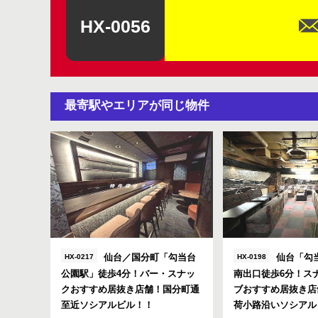
HX-0056
最寄駅やエリアが同じ物件
仙台／国分町「勾当台
仙台「勾
HX-0217
HX-0198
公園駅」徒歩4分！バー・スナッ
南出口徒歩6分！ス
クおすすめ居抜き店舗！国分町通
ブおすすめ居抜き店
至近ソシアルビル！！
荷小路沿いソシアル