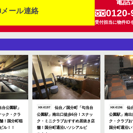
電話
メール連絡
0120-
受付担当に物件ID
当台公園駅」
仙台／国分町「勾当台
仙
HX-0197
HX-0196
ナック・クラ
公園駅」南出口徒歩6分！スナッ
公園駅」南出
舗！国分町稲
ク・ミニクラブおすすめ居抜き店
ク・クラブお
ビル！！
舗！国分町通沿いソシアルビ
国分町通沿い