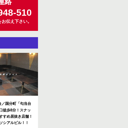
連絡
948-510
をお伝え下さい。
台／国分町「勾当台
口徒歩8分！スナッ
すすめ居抜き店舗！
ソシアルビル！！