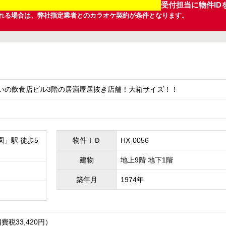
受付担当に物件ID
れる場合は、弊社指定業者とのカラオケ契約が条件となります。
いの飲食店ビル3階の居酒屋居抜き店舗！大箱サイズ！！
」駅 徒歩5
物件ＩＤ
HX-0056
建物
地上9階 地下1階
築年月
1974年
消費税33,420円）