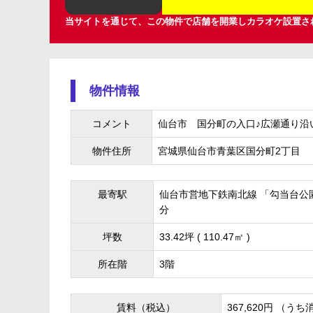
当サイトを通じて、この物件で店舗を開業しカラオケ設置さ
物件情報
コメント
仙台市 国分町の入口♪広瀬通り沿
物件住所
宮城県仙台市青葉区国分町2丁目
最寄駅
仙台市営地下鉄南北線 「勾当台公園
分
坪数
33.42坪 ( 110.47㎡ )
所在階
3階
賃料（税込）
367,620円 （うち