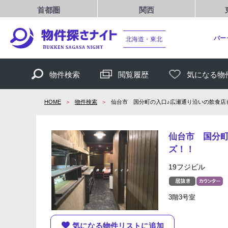
首都圏
関西
バー
北海道・東北
物件検索
閲覧履歴
気になる物
HOME
物件検索
仙台市 国分町の入口♪広瀬通り沿いの飲食店
仙台市 国分町
ズ！！
19フジビル
3階3号室
気になる物件リストに追加