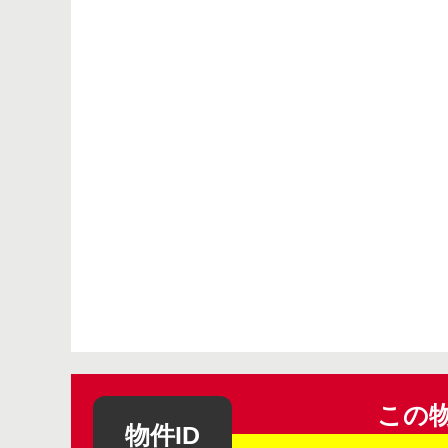
この
物件ID