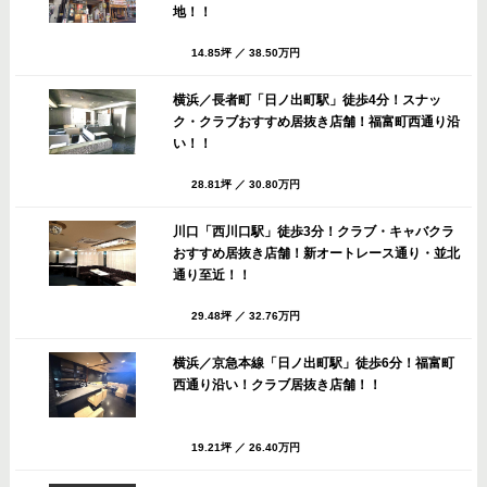
地！！
14.85坪
／
38.50万円
横浜／長者町「日ノ出町駅」徒歩4分！スナッ
ク・クラブおすすめ居抜き店舗！福富町西通り沿
い！！
28.81坪
／
30.80万円
川口「西川口駅」徒歩3分！クラブ・キャバクラ
おすすめ居抜き店舗！新オートレース通り・並北
通り至近！！
29.48坪
／
32.76万円
横浜／京急本線「日ノ出町駅」徒歩6分！福富町
西通り沿い！クラブ居抜き店舗！！
19.21坪
／
26.40万円