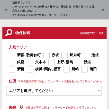
風俗営
物件探さナイト！
バー
夜のお
バー･スナック･クラブの居抜き物件や、風俗営業･深夜営業できる貸し
ナイ
＜
＞
店舗をお探しの方に、
居抜
夜のおみせの空き物件情報をご紹介しています！
物件検索
掲載物件数 810件
人気エリア
新宿､歌舞伎町
赤坂
錦糸町
池袋
銀座
六本木
上野､湯島
渋谷
新橋
横浜･関内､福富
川崎
蒲田
住所
※政令指定都市の区は、フリーワード検索をあわせてご活用ください。
路線・駅
※路線が不明な際は、フリーワード検索をご活用ください。