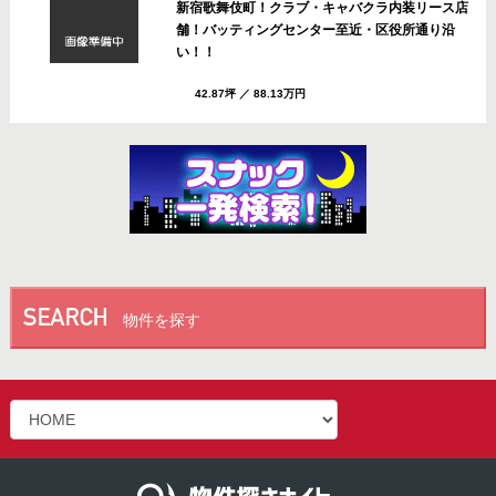
新宿歌舞伎町！クラブ・キャバクラ内装リース店
舗！バッティングセンター至近・区役所通り沿
い！！
42.87坪
／
88.13万円
相模原「淵野辺駅」北口徒歩7分！スナック・バ
ーおすすめ居抜き店舗！カシオペア通り沿い！！
10.00坪
／
8.80万円
横浜「日ノ出町駅」徒歩1分！バー・スナックお
すすめ居抜き店舗！日ノ出町交差点目前・野毛の
物件を探す
仲みち至近！！
25.03坪
／
33.00万円
銀座7丁目！バー・ラウンジおすすめ居抜き店
舗！並木通り沿い資生堂本社前！！
18.26坪
／
86.56万円