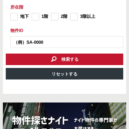
所在階
地下
1階
2階
3階以上
物件ID
検索する