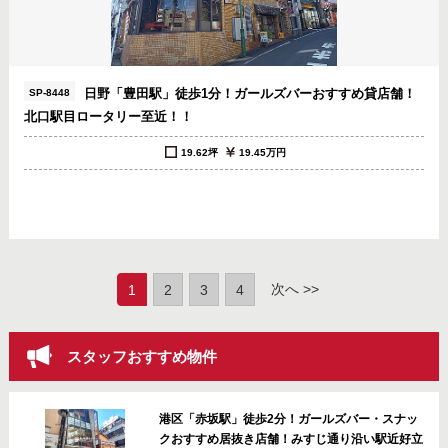
日野「豊田駅」徒歩1分！ガールズバーおすすめ貸店舗！
SP-8448
北口駅目ロータリー至近！！
19.62坪
19.45万円
(current)
次へ >>
1
2
3
4
スタッフおすすめ物件
港区「赤坂駅」徒歩2分！ガールズバー・スナッ
クおすすめ居抜き店舗！みすじ通り沿い駅近好立