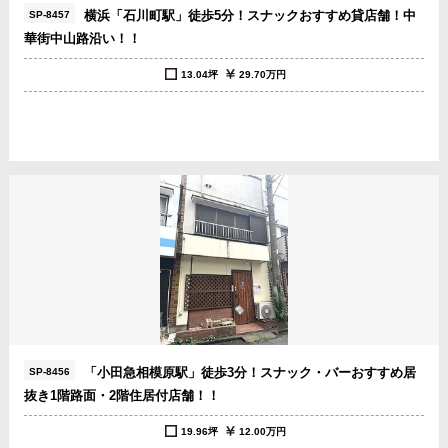
横浜「石川町駅」徒歩5分！スナックおすすめ貸店舗！中
SP-8457
華街中山路沿い！！
13.04坪
29.70万円
「小田急相模原駅」徒歩3分！スナック・バーおすすめ居
SP-8456
抜き1階路面・2階住居付店舗！！
19.96坪
12.00万円