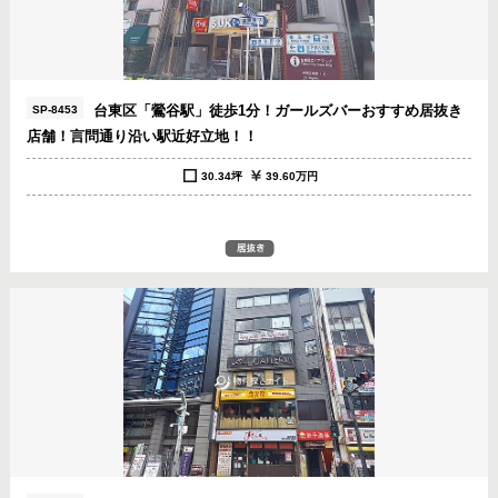
台東区「鶯谷駅」徒歩1分！ガールズバーおすすめ居抜き
SP-8453
店舗！言問通り沿い駅近好立地！！
30.34坪
39.60万円