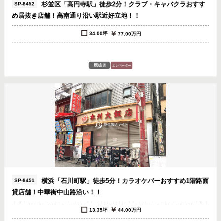
杉並区「高円寺駅」徒歩2分！クラブ・キャバクラおすす
SP-8452
め居抜き店舗！高南通り沿い駅近好立地！！
34.00坪
77.00万円
横浜「石川町駅」徒歩5分！カラオケバーおすすめ1階路面
SP-8451
貸店舗！中華街中山路沿い！！
13.35坪
44.00万円