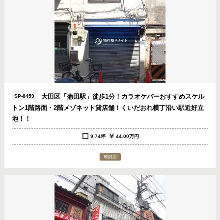
大田区「蒲田駅」徒歩1分！カラオケバーおすすめスケル
SP-8459
トン1階路面・2階メゾネット貸店舗！くいだおれ横丁沿い駅近好立
地！！
9.74坪
44.00万円