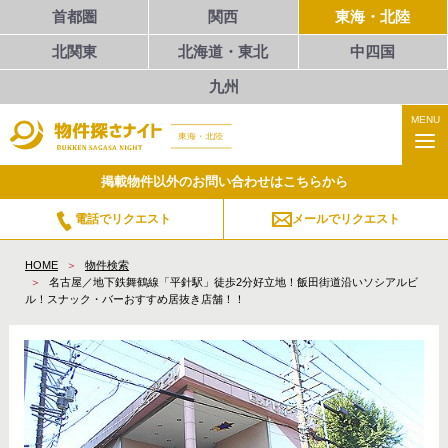
首都圏
関西
東海・北陸
北関東
北海道・東北
中四国
九州
MENU
東海・北陸
掲載物件以外のお問い合わせはこちらから
電話でリクエスト
メールでリクエスト
HOME
物件検索
名古屋／地下鉄舞鶴線「平針駅」徒歩2分好立地！飯田街道沿いソシアルビ
ル！スナック・バーおすすめ居抜き店舗！！