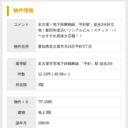
物件情報
コメント
名古屋／地下鉄舞鶴線「平針駅」徒歩2分好立
地！飯田街道沿いソシアルビル！スナック・バ
ーおすすめ居抜き店舗！！
物件住所
愛知県名古屋市天白区平針3丁目
最寄駅
名古屋市営地下鉄鶴舞線 「平針」駅 徒歩2分
坪数
12.13坪 ( 40.09㎡ )
所在階
3階
物件ＩＤ
TP-1580
建物
地上3階
築年月
1991年