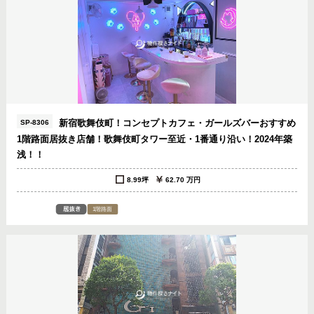
新宿歌舞伎町！コンセプトカフェ・ガールズバーおすすめ
SP-8306
1階路面居抜き店舗！歌舞伎町タワー至近・1番通り沿い！2024年築
浅！！
8.99坪
62.70 万円