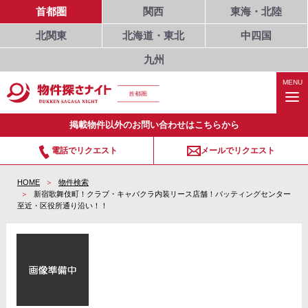
首都圏
関西
東海・北陸
北関東
北海道・東北
中四国
九州
MENU
首都圏
掲載物件以外のお問い合わせはこちらから
電話でリクエスト
メールでリクエスト
HOME
物件検索
新宿歌舞伎町！クラブ・キャバクラ内装リース店舗！バッティングセンター
至近・区役所通り沿い！！