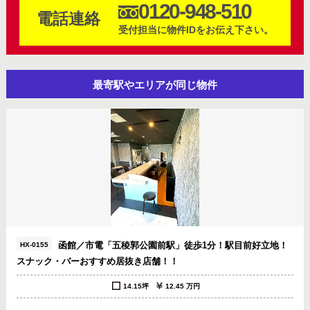
0120-948-510
電話連絡
受付担当に物件IDをお伝え下さい。
最寄駅やエリアが同じ物件
函館／市電「五稜郭公園前駅」徒歩1分！駅目前好立地！
HX-0155
スナック・バーおすすめ居抜き店舗！！
14.15坪
12.45 万円