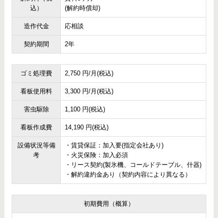
込）
(解約時償却)
造作代金
応相談
契約期間
2年
ゴミ処理費
2,750 円/月(税込)
看板使用料
3,300 円/月(税込)
害虫駆除
1,100 円(税込)
看板作成費
14,190 円(税込)
設備状況等備
・賃貸保証：加入要(指定会社あり)
考
・火災保険：加入必須
・リース契約(製氷機、コールドテーブル、什器)
・解約違約金あり（契約内容により異なる）
初期費用（概算）