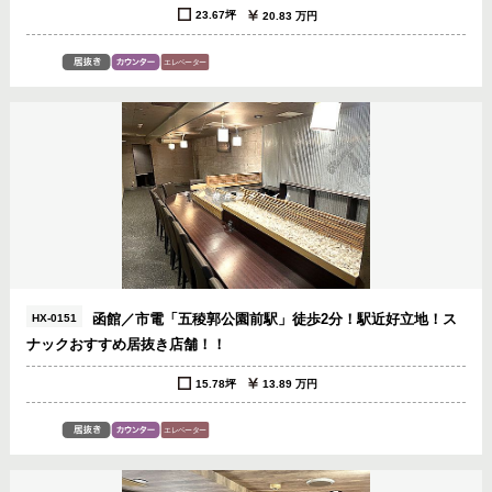
23.67坪
20.83 万円
函館／市電「五稜郭公園前駅」徒歩2分！駅近好立地！ス
HX-0151
ナックおすすめ居抜き店舗！！
15.78坪
13.89 万円