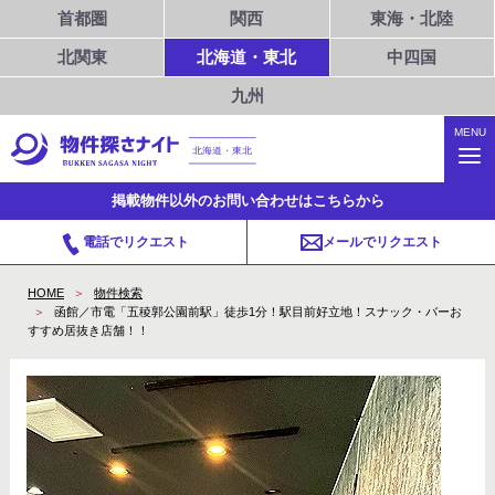
首都圏
関西
東海・北陸
北関東
北海道・東北
中四国
九州
MENU
北海道・東北
掲載物件以外のお問い合わせはこちらから
電話でリクエスト
メールでリクエスト
HOME
物件検索
函館／市電「五稜郭公園前駅」徒歩1分！駅目前好立地！スナック・バーお
すすめ居抜き店舗！！