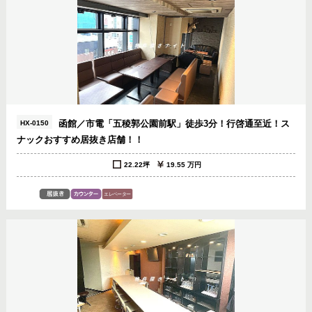
函館／市電「五稜郭公園前駅」徒歩3分！行啓通至近！ス
HX-0150
ナックおすすめ居抜き店舗！！
22.22坪
19.55 万円