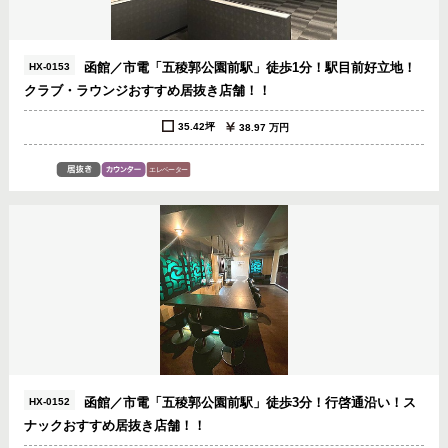
函館／市電「五稜郭公園前駅」徒歩1分！駅目前好立地！
HX-0153
クラブ・ラウンジおすすめ居抜き店舗！！
35.42坪
38.97 万円
函館／市電「五稜郭公園前駅」徒歩3分！行啓通沿い！ス
HX-0152
ナックおすすめ居抜き店舗！！