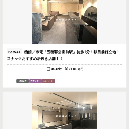
函館／市電「五稜郭公園前駅」徒歩1分！駅目前好立地！
HX-0154
スナックおすすめ居抜き店舗！！
35.42坪
21.86 万円