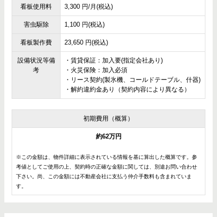
看板使用料
3,300 円/月(税込)
害虫駆除
1,100 円(税込)
看板製作費
23,650 円(税込)
設備状況等備
・賃貸保証：加入要(指定会社あり)
考
・火災保険：加入必須
・リース契約(製氷機、コールドテーブル、什器)
・解約違約金あり（契約内容により異なる）
初期費用（概算）
約62万円
※この金額は、物件詳細に表示されている情報を基に算出した概算です。参
考値としてご使用の上、契約時の正確な金額に関しては、別途お問い合わせ
下さい。尚、この金額には不動産会社に支払う仲介手数料も含まれていま
す。