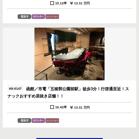
15.12坪
13.31 万円
函館／市電「五稜郭公園前駅」徒歩3分！行啓通至近！ス
HX-0147
ナックおすすめ居抜き店舗！！
16.42坪
13.31 万円