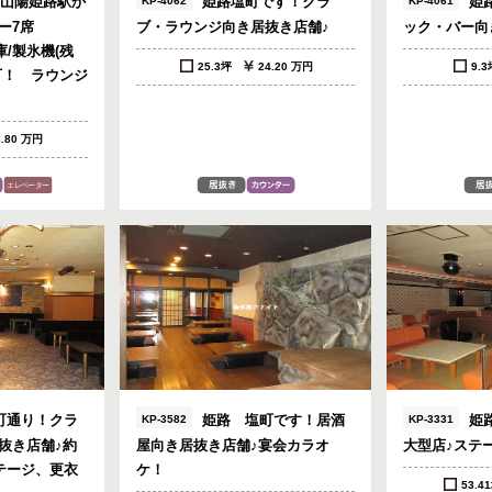
/山陽姫路駅か
姫路塩町です！クラ
姫
KP-4062
KP-4061
ター7席
ブ・ラウンジ向き居抜き店舗♪
ック・バー向
/製氷機(残
25.3坪
24.20 万円
9.
可！ ラウンジ
8.80 万円
町通り！クラ
姫路 塩町です！居酒
姫路
KP-3582
KP-3331
抜き店舗♪約
屋向き居抜き店舗♪宴会カラオ
大型店♪ステ
テージ、更衣
ケ！
53.4