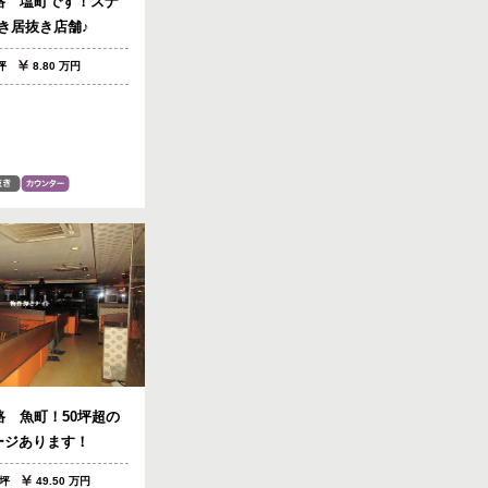
路 塩町です！スナ
き居抜き店舗♪
3坪
8.80 万円
 魚町！50坪超の
ージあります！
1坪
49.50 万円