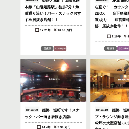
姫路／魚町！山陽電鉄
JR姫路駅
KP-4769
KP-4242
本線「山陽姫路駅」徒歩7分！魚
ら直ぐ！ カウン
町通り沿い！バー・スナックおす
2BOX 台下冷蔵庫
すめ居抜き店舗！！
置)あり 即営業
跡 居抜き物件！！
17.21坪
16.50 万円
7.19坪
姫路 塩町です！スナ
姫路 塩
KP-4060
KP-4049
ック・バー向き居抜き店舗♪
ブ・ラウンジ向き居
42坪の大型店舗♪ス
14.4坪
9.90 万円