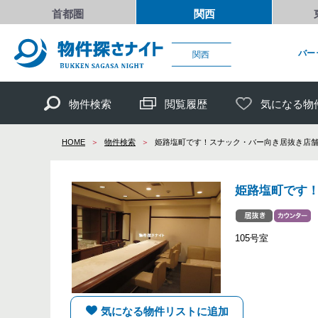
首都圏
関西
バー
関西
物件検索
閲覧履歴
気になる物
HOME
物件検索
姫路塩町です！スナック・バー向き居抜き店舗
姫路塩町です！
105号室
気になる物件リストに追加