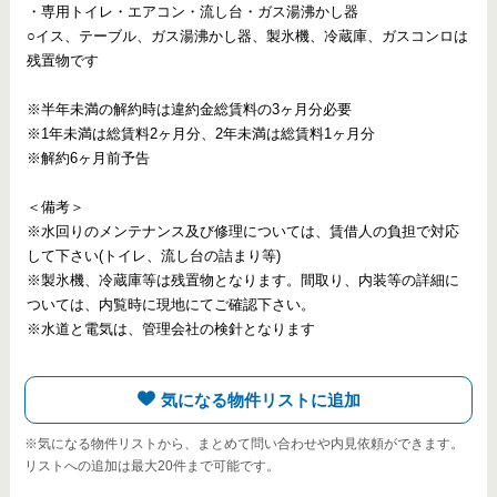
・専用トイレ・エアコン・流し台・ガス湯沸かし器
○イス、テーブル、ガス湯沸かし器、製氷機、冷蔵庫、ガスコンロは
残置物です
※半年未満の解約時は違約金総賃料の3ヶ月分必要
※1年未満は総賃料2ヶ月分、2年未満は総賃料1ヶ月分
※解約6ヶ月前予告
＜備考＞
※水回りのメンテナンス及び修理については、賃借人の負担で対応
して下さい(トイレ、流し台の詰まり等)
※製氷機、冷蔵庫等は残置物となります。間取り、内装等の詳細に
ついては、内覧時に現地にてご確認下さい。
※水道と電気は、管理会社の検針となります
気になる物件リストに追加
※気になる物件リストから、まとめて問い合わせや内見依頼ができます。
リストへの追加は最大20件まで可能です。