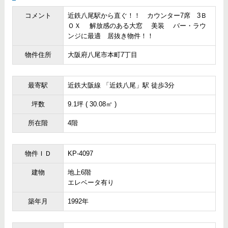
コメント
近鉄八尾駅から直ぐ！！ カウンター7席 3Ｂ
ＯＸ 解放感のある大窓 美装 バー・ラウ
ンジに最適 居抜き物件！！
物件住所
大阪府八尾市本町7丁目
最寄駅
近鉄大阪線 「近鉄八尾」駅 徒歩3分
坪数
9.1坪 ( 30.08㎡ )
所在階
4階
物件ＩＤ
KP-4097
建物
地上6階
エレベータ有り
築年月
1992年