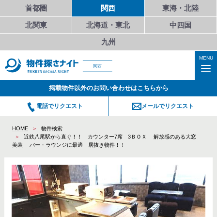
首都圏
関西
東海・北陸
北関東
北海道・東北
中四国
九州
MENU
関西
掲載物件以外のお問い合わせはこちらから
電話でリクエスト
メールでリクエスト
HOME
物件検索
近鉄八尾駅から直ぐ！！ カウンター7席 3ＢＯＸ 解放感のある大窓
美装 バー・ラウンジに最適 居抜き物件！！