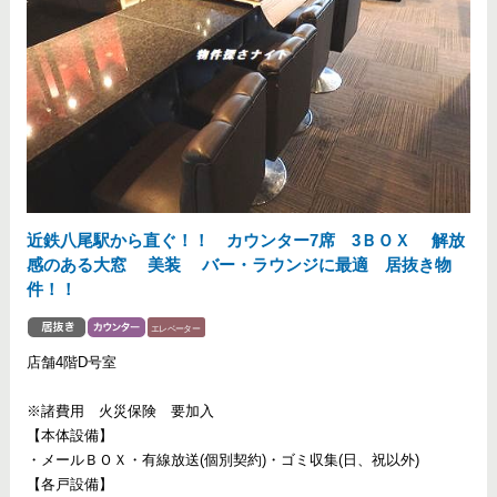
近鉄八尾駅から直ぐ！！ カウンター7席 3ＢＯＸ 解放
感のある大窓 美装 バー・ラウンジに最適 居抜き物
件！！
店舗4階D号室
※諸費用 火災保険 要加入
【本体設備】
・メールＢＯＸ・有線放送(個別契約)・ゴミ収集(日、祝以外)
【各戸設備】