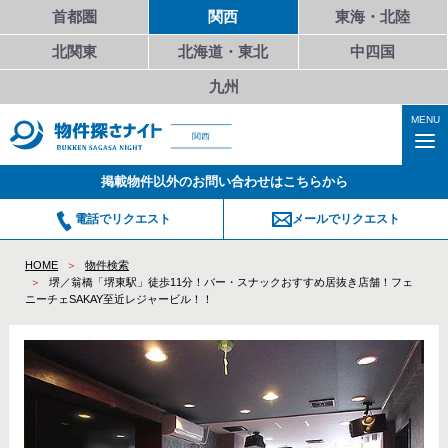
首都圏
関西
東海・北陸
北関東
北海道・東北
中四国
九州
MENU
関西
掲載物件以外のお問い合わせはこちらから
電話でリクエスト
メールでリクエスト
HOME
物件検索
堺／翁橋「堺東駅」徒歩11分！バー・スナックおすすめ居抜き店舗！フェ
ニーチェSAKAY至近レジャービル！！