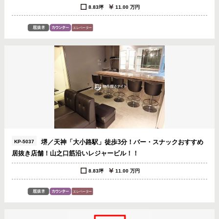
8.83坪
11.00 万円
堺／天神「大小路駅」徒歩3分！バー・スナックおすすめ
KP-5037
居抜き店舗！山之口筋沿いレジャービル！！
8.83坪
11.00 万円