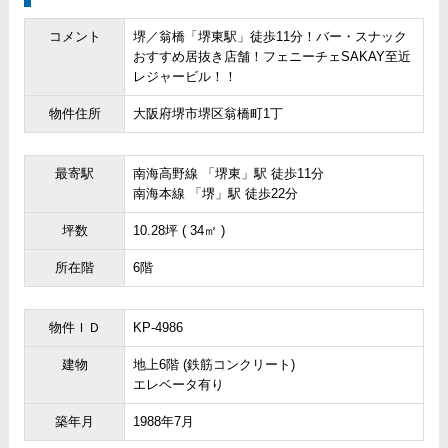
コメント
堺／翁橋「堺東駅」徒歩11分！バー・スナック
おすすめ居抜き店舗！フェニーチェSAKAY至近
レジャービル！！
物件住所
大阪府堺市堺区翁橋町1丁
最寄駅
南海高野線 「堺東」駅 徒歩11分
南海本線 「堺」駅 徒歩22分
坪数
10.28坪 ( 34㎡ )
所在階
6階
物件ＩＤ
KP-4986
建物
地上6階 (鉄筋コンクリート)
エレベータ有り
築年月
1988年7月