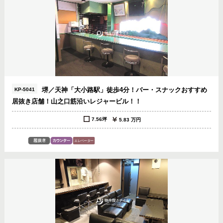
堺／天神「大小路駅」徒歩4分！バー・スナックおすすめ
KP-5041
居抜き店舗！山之口筋沿いレジャービル！！
7.56坪
5.83 万円