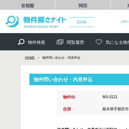
首都圏
関西
バー
北関東
物件検索
閲覧履歴
気になる物
HOME
物件問い合わせ・内見申込
物件問い合わせ・内見申込
物件ID
MX-0121
住所
栃木県宇都宮市