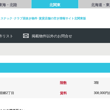
東海・北陸
北関東
北海道・東
･スナック･クラブ居抜き物件･賃貸店舗の空き情報サイト北関東版
件リスト
掲載物件以外のお問合せ
階数
3階
宿郷2丁目
賃料
308,000円