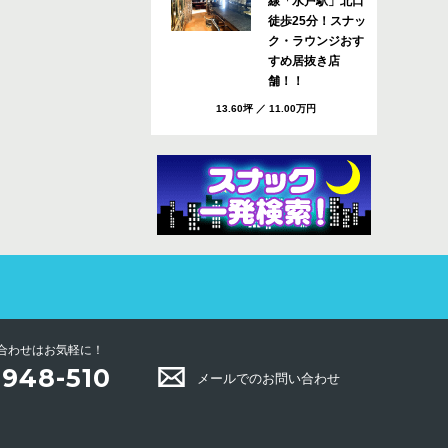
線「水戸駅」北口
徒歩25分！スナッ
ク・ラウンジおす
すめ居抜き店
舗！！
13.60坪
／
11.00万円
日立／JR常磐線
「常陸多賀駅」徒
歩10分！スナッ
ク・ラウンジおす
すめ居抜き店
舗！！
16.48坪
／
7.70万円
水戸市 費用全般
オーナー相談可！
合わせはお気軽に！
バー・スナック・
-948-510
メールでのお問い合わせ
クラブにおすす
め！居抜き店
舗！！