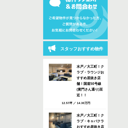
スタッフおすすめ物件
水戸／大工町！ク
ラブ・ラウンジお
すすめ居抜き店
舗！国道50号線
(黄門さん通り)至
近！！
12.57坪
／
14.30万円
水戸／大工町！ク
ラブ・キャバクラ
おすすめ居抜き店