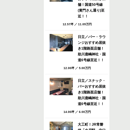
舗！国道50号線
(黄門さん通り)至
近！！
12.57坪
／
11.09万円
日立／バー・ラウ
ンジおすすめ居抜
き1階路面店舗！
助川鹿嶋神社・国
道6号線至近！！
12.00坪
／
5.00万円
日立／スナック・
バーおすすめ居抜
き1階路面店舗！
助川鹿嶋神社・国
道6号線至近！！
14.00坪
／
6.00万円
大工町！JR常磐