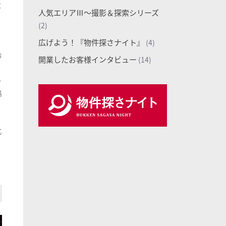
大
人気エリアⅢ〜撮影＆探索シリーズ
(2)
広げよう！『物件探さナイト』
(4)
お
開業したお客様インタビュー
(14)
の
路
北