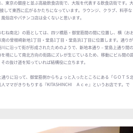
は、東京の銀座と並ぶ高級飲食店街で、大阪を代表する飲食店街です。
南接して東西に広がるかたちになっています。ラウンジ、クラブ、料亭な
、風俗店やパチンコ店は全くないと思います。
おむね南北）の筋としては、四ツ橋筋・御堂筋間の間に位置し、横（お
南の曾根崎新地1丁目・堂島1丁目・堂島浜1丁目に位置します。通りが
川に沿って街が形成されたためのようで、新地本通り – 堂島上通り間
跡を境にして南北方向の街路にズレが生じているため、移動にビル間の
、その抜け道を知っていれば結構役に立ちます。
上通りに沿って、御堂筋側からちょっと入ったところにある「ＧＯＴＳ
ママがきりもりする『KITASHINCHI Ａｃｅ』というお店です。で