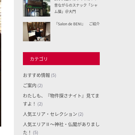
昔ながらのスナック「シャ
ム猫」＠大門
『Salon de BENI』 ご紹介
カテゴリ
おすすめ情報
(5)
ご案内
(2)
わたしも、『物件探さナイト』見てま
すよ！
(2)
人気エリア・セレクション
(2)
人気エリアⅡ～神社・仏閣がありまし
た！
(5)